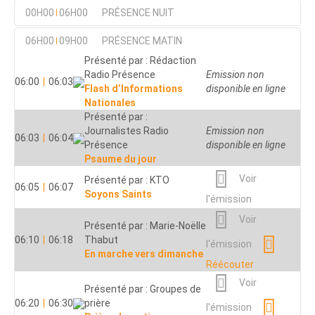
00H00
06H00
PRÉSENCE NUIT
Voir
06H00
09H00
PRÉSENCE MATIN
Présenté par : Redaction
00:01
|
00:11
Présence Lourdes
Présenté par : Rédaction
l'émission
Enseignement Marial
Radio Présence
Emission non
06:00
|
06:03
Réécouter
Flash d’Informations
disponible en ligne
Voir
Nationales
Présenté par : Chapelains
Présenté par :
00:30
|
01:00
de Lourdes
l'émission
Journalistes Radio
Emission non
Chapelet de Lourdes
06:03
|
06:04
Présence
Réécouter
disponible en ligne
Présenté par : Rédaction
Psaume du jour
Emission non
01:00
|
01:02
Radio Ecclesia
Voir
Présenté par : KTO
disponible en ligne
06:05
|
06:07
Hymnes et prières
Soyons Saints
l'émission
Présenté par : Rédaction
Voir
Française de Radio
Voir
Présenté par : Marie-Noëlle
01:05
|
01:20
Vatican
l'émission
06:10
|
06:18
Thabut
Magazine de Radio
l'émission
En marche vers dimanche
Réécouter
Vatican Afrique
Réécouter
Voir
Présenté par : Anne Dalher
Voir
Présenté par : Groupes de
01:30
|
01:34
Nouvelles de l’Eglise
l'émission
06:20
|
06:30
prière
l'émission
universelle