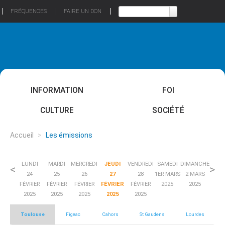
FRÉQUENCES
FAIRE UN DON
INFORMATION
FOI
CULTURE
SOCIÉTÉ
Accueil
>
Les émissions
LUNDI
MARDI
MERCREDI
JEUDI
VENDREDI
SAMEDI
DIMANCHE
<
>
24
25
26
27
28
1ER MARS
2 MARS
FÉVRIER
FÉVRIER
FÉVRIER
FÉVRIER
FÉVRIER
2025
2025
2025
2025
2025
2025
2025
Toulouse
Figeac
Cahors
St Gaudens
Lourdes