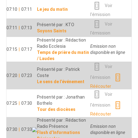
Voir
Présenté par : Radio Salve
Voir
07:10
|
07:11
Le jeu du matin
04:00
|
04:26
Régina
l'émission
l'émission
Panorama Info
Réécouter
Voir
Présenté par : KTO
07:11
|
07:13
Voir
Soyons Saints
l'émission
Présenté par : Jean PERSIL
04:30
|
04:56
Présenté par : Rédaction
l'émission
Point d’orgue
Radio Ecclesia
Emission non
07:15
|
07:17
Réécouter
Temps de prière du matin
disponible en ligne
Voir
/ Laudes
Présenté par : Des prêtres
05:00
|
05:05
de la région
Voir
l'émission
Présenté par : Patrick
Evangile et commentaire
07:20
|
07:23
Coste
Réécouter
l'émission
Le sens de l’événement
Présenté par : Radio
Voir
Réécouter
Espérance
05:05
|
05:15
Voir
l'émission
Entrons dans la liturgie
Présenté par : Jonathan
07:25
|
07:30
du dimanche
Bothelo
Réécouter
l'émission
Tour des diocèses
Voir
Réécouter
Présenté par : Etienne
Présenté par : Rédaction
05:30
|
05:40
Dalher
l'émission
Radio Présence
Emission non
Au ras des pâquerettes
07:30
|
07:33
Flash d’Informations
Réécouter
disponible en ligne