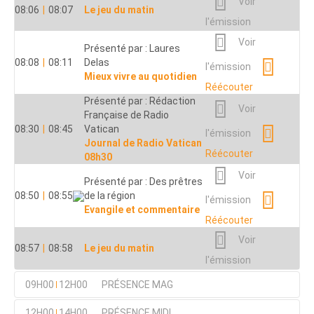
Voir
08:06
|
08:07
Le jeu du matin
l'émission
Voir
Présenté par : Laures
08:08
|
08:11
Delas
l'émission
Mieux vivre au quotidien
Réécouter
Présenté par : Rédaction
Voir
Française de Radio
08:30
|
08:45
Vatican
l'émission
Journal de Radio Vatican
Réécouter
08h30
Voir
Présenté par : Des prêtres
08:50
|
08:55
de la région
l'émission
Evangile et commentaire
Réécouter
Voir
08:57
|
08:58
Le jeu du matin
l'émission
09H00
12H00
PRÉSENCE MAG
Présenté par : Rédaction
12H00
14H00
PRÉSENCE MIDI