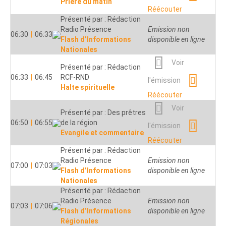
Prière du matin
Réécouter
Réécouter
Présenté par : Radio
Présenté par : Rédaction
Emission non
01:35
|
01:45
Fidélité Mayenne
Radio Présence
disponible en ligne
Emission non
06:30
|
06:33
10’ avec Jésus
Flash d’Informations
disponible en ligne
Voir
Nationales
Présenté par : Rédaction
01:45
|
01:55
Radio Ecclesia
Voir
l'émission
Présenté par : Rédaction
Questions de vie
06:33
|
06:45
RCF-RND
Réécouter
l'émission
Halte spirituelle
Présenté par : Radio
Voir
Réécouter
Fidélité Mayenne
02:00
|
02:26
Voir
l'émission
Connaissance et
Présenté par : Des prêtres
06:50
|
06:55
témoignage
de la région
Réécouter
l'émission
Evangile et commentaire
Voir
Réécouter
Présenté par : Redaction
Présenté par : Rédaction
03:00
|
03:10
Présence Lourdes
l'émission
Radio Présence
Emission non
Enseignement Marial
07:00
|
07:03
Flash d’Informations
Réécouter
disponible en ligne
Nationales
Voir
Présenté par : Chapelains
Présenté par : Rédaction
03:30
|
04:00
de Lourdes
Radio Présence
Emission non
l'émission
07:03
|
07:06
Chapelet de Lourdes
Flash d’Informations
disponible en ligne
Réécouter
Régionales