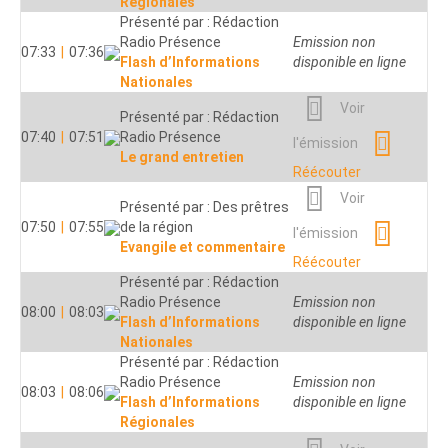
Régionales
Voir
Présenté par : Nathalie
Présenté par : Rédaction
05:41
|
05:51
Cardon
Radio Présence
Emission non
l'émission
07:33
|
07:36
Des clés pour vivre
Flash d’Informations
disponible en ligne
Réécouter
Nationales
Voir
Présenté par : Anne Dalher
Voir
Présenté par : Rédaction
05:55
|
05:59
Nouvelles de l’Eglise
l'émission
07:40
|
07:51
Radio Présence
l'émission
universelle
Le grand entretien
Réécouter
Réécouter
Voir
Présenté par : Des prêtres
07:50
|
07:55
de la région
l'émission
Evangile et commentaire
Réécouter
Présenté par : Rédaction
Radio Présence
Emission non
08:00
|
08:03
Flash d’Informations
disponible en ligne
Nationales
Présenté par : Rédaction
Radio Présence
Emission non
08:03
|
08:06
Flash d’Informations
disponible en ligne
Régionales