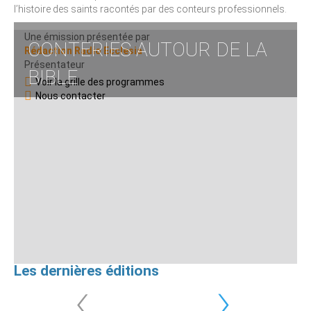
l’histoire des saints racontés par des conteurs professionnels.
Une émission présentée par
CONTERIES AUTOUR DE LA
Rédaction Radio Ecclesia
Présentateur
BIBLE
Voir la grille des programmes
Nous contacter
Les dernières éditions
‹
›