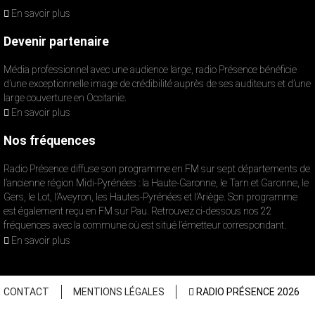
En savoir plus
Devenir partenaire
Média professionnel avec une audience large, radio Présence bénéficie
d’une exceptionnelle image de crédibilité auprès de ses auditeurs et d’une
large couverture en Occitanie.
En savoir plus
Nos fréquences
Radio Présence diffuse son programme en FM sur sept départements de
l’ancienne région Midi-Pyrénées : la Haute-Garonne, le Tarn et Garonne, le
Gers, le Lot, l’Aveyron, les Hautes-Pyrénées et l’Ariège. Son programme
est également reçu en FM sur Pau. Retrouvez ci-dessous nos 22
fréquences avec la commune où est situé l’émetteur correspondant.
En savoir plus
CONTACT
MENTIONS LÉGALES
RADIO PRÉSENCE 2026