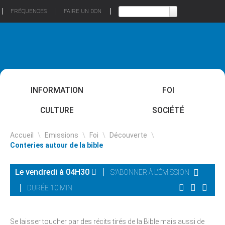
FRÉQUENCES
FAIRE UN DON
INFORMATION
FOI
CULTURE
SOCIÉTÉ
Accueil
\
Emissions
\
Foi
\
Découverte
\
Conteries autour de la bible
Le vendredi à 04H30
S'ABONNER À L'ÉMISSION
DURÉE 10 MIN
Se laisser toucher par des récits tirés de la Bible mais aussi de