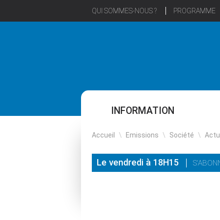
QUI SOMMES-NOUS ?
PROGRAMME
INFORMATION
Accueil
\
Emissions
\
Société
\
Actu
Le vendredi à 18H15
S'ABON