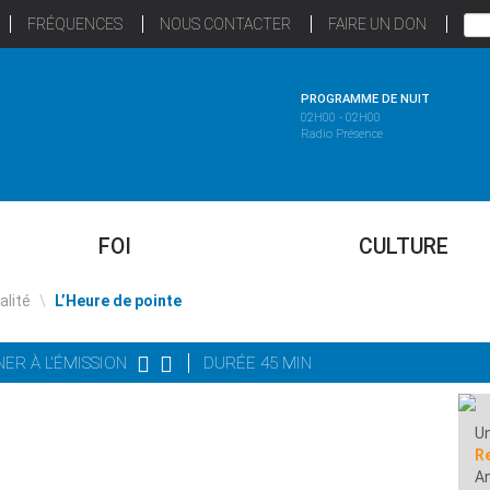
FRÉQUENCES
NOUS CONTACTER
FAIRE UN DON
PROGRAMME DE NUIT
02H00 - 02H00
Radio Présence
FOI
CULTURE
alité
\
L’Heure de pointe
NER À L'ÉMISSION
DURÉE 45 MIN
Un
R
A