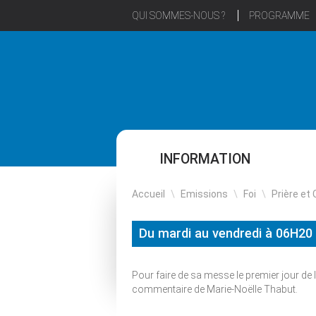
QUI SOMMES-NOUS ?
PROGRAMME
INFORMATION
Accueil
\
Emissions
\
Foi
\
Prière et 
Du mardi au vendredi à 06H20
Pour faire de sa messe le premier jour de la
commentaire de Marie-Noëlle Thabut.