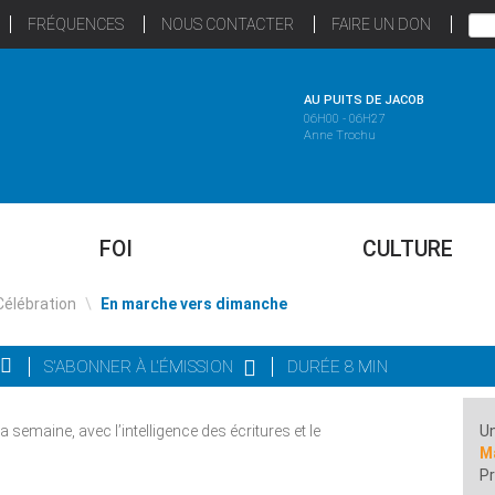
FRÉQUENCES
NOUS CONTACTER
FAIRE UN DON
AU PUITS DE JACOB
06H00 - 06H27
Anne Trochu
FOI
CULTURE
Célébration
\
En marche vers dimanche
S'ABONNER À L'ÉMISSION
DURÉE 8 MIN
 semaine, avec l’intelligence des écritures et le
Un
M
Pr