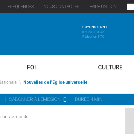
FRÉQUENCES
NOUS CONTACTER
FAIRE UN DON
SOYONS SAINT
07H39 - 07H43
Rédaction KTO
FOI
CULTURE
Nationale
\
Nouvelles de l’Eglise universelle
S'ABONNER À L'ÉMISSION
DURÉE 4 MIN
se dans le monde.