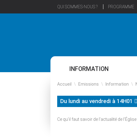
QUI SOMMES-NOUS ?
PROGRAMME
INFORMATION
Accueil
\
Emissions
\
Information
\
Du lundi au vendredi à 14H01
Ce qu’il faut savoir de l’actualité de l’Égli