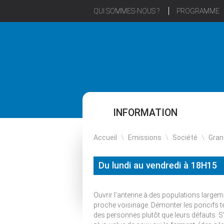
QUI SOMMES-NOUS ?
PROGRAMME
INFORMATION
Accueil
\
Emissions
\
Société
\
Gran
Du lundi au vendredi à 18H15
Ouvrir l’antenne à des populations large
proche voisinage. Démonter les poncifs te
des personnes plutôt que leurs défauts. S’e