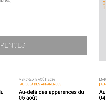
encieux )
ARENCES
MERCREDI 5 AOÛT 2026
MAR
|
AU-DELÀ DES APPARENCES
|
AU-
du
Au-delà des apparences du
Au
05 août
04