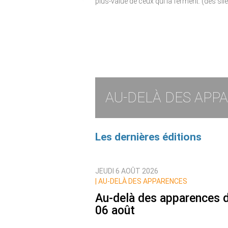
plus-value de ceux qui la ferment. (des sil
AU-DELÀ DES APP
Les dernières éditions
JEUDI 6 AOÛT 2026
|
AU-DELÀ DES APPARENCES
Au-delà des apparences 
06 août