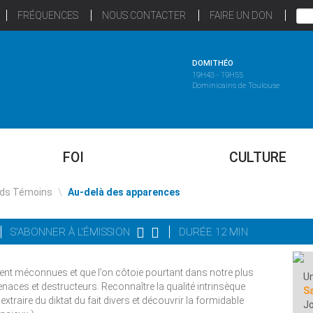
FRÉQUENCES
NOUS CONTACTER
FAIRE UN DON
DOMITHÉO
19H43 - 19H55
Dominicains de Toulouse
FOI
CULTURE
ds Témoins
\
Au-delà des apparences
S'ABONNER À L'ÉMISSION
DURÉE 12 MIN
ment méconnues et que l’on côtoie pourtant dans notre plus
Un
naces et destructeurs. Reconnaître la qualité intrinsèque
S
xtraire du diktat du fait divers et découvrir la formidable
Jo