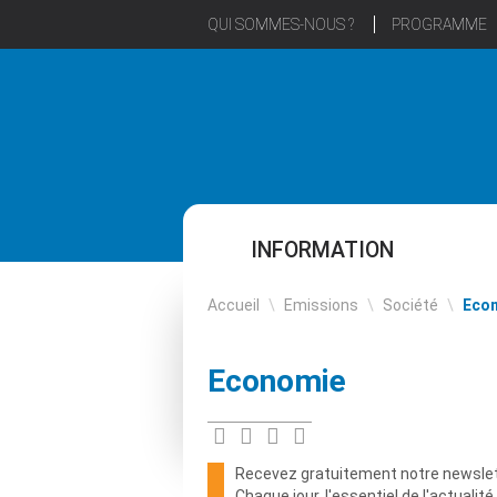
QUI SOMMES-NOUS ?
PROGRAMME
INFORMATION
Accueil
\
Emissions
\
Société
\
Eco
Economie
Recevez gratuitement notre newslet
Chaque jour, l'essentiel de l'actualit