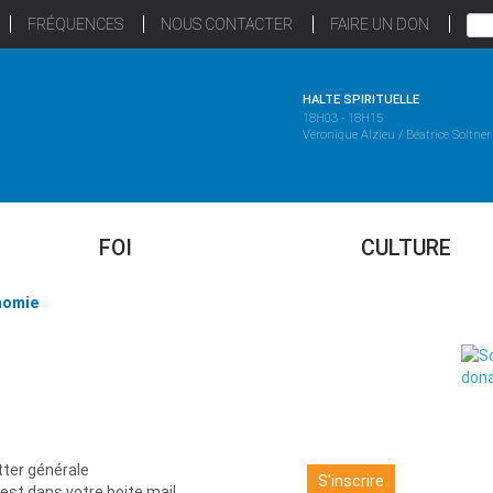
FRÉQUENCES
NOUS CONTACTER
FAIRE UN DON
HALTE SPIRITUELLE
18H03 - 18H15
Véronique Alzieu / Béatrice Soltner
FOI
CULTURE
nomie
ter générale
S'inscrire
é est dans votre boite mail