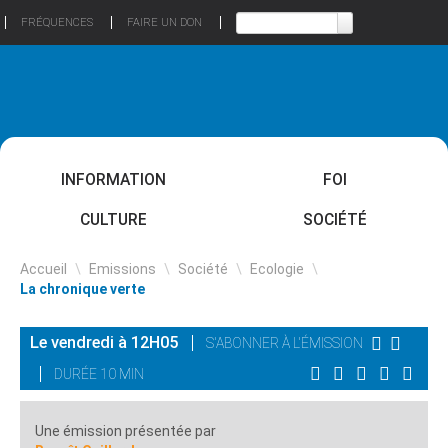
FRÉQUENCES
FAIRE UN DON
INFORMATION
FOI
CULTURE
SOCIÉTÉ
Accueil
\
Emissions
\
Société
\
Ecologie
\
La chronique verte
Le vendredi à 12H05
S'ABONNER À L'ÉMISSION
DURÉE 10 MIN
Une émission présentée par