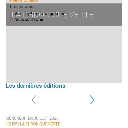
Benoît Guillard
Présentateur
LA CHRONIQUE VERTE
Voir la grille des programmes
Nous contacter
Les dernières éditions
‹
›
MERCREDI 1ER JUILLET 2026
12H05 |
LA CHRONIQUE VERTE