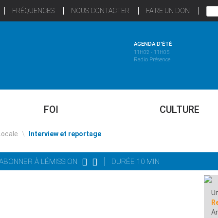
FRÉQUENCES
NOUS CONTACTER
FAIRE UN DON
AGENDA D'ÉTÉ
11H02 - 11H05
Radio Présence
FOI
CULTURE
Locale
\
Interview et reportage
'ABONNER À L'ÉMISSION
DURÉE 10 MIN
Un
R
A