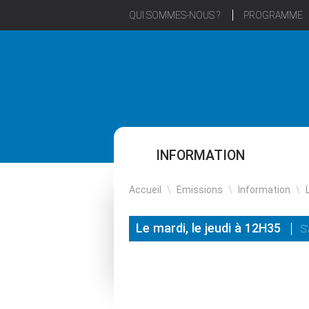
QUI SOMMES-NOUS ?
PROGRAMME
INFORMATION
Accueil
\
Emissions
\
Information
\
Le mardi, le jeudi à 12H35
S