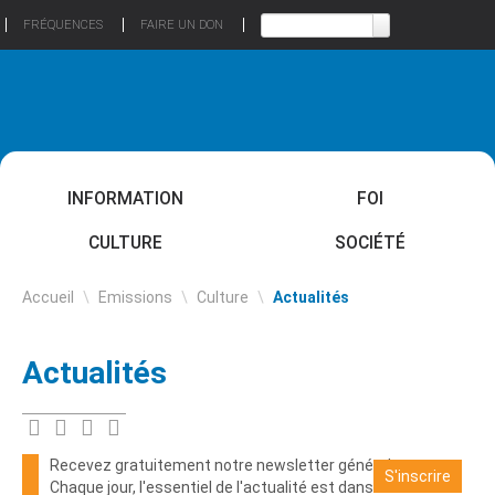
FRÉQUENCES
FAIRE UN DON
INFORMATION
FOI
CULTURE
SOCIÉTÉ
Accueil
\
Emissions
\
Culture
\
Actualités
Actualités
Recevez gratuitement notre newsletter générale
S'inscrire
Chaque jour, l'essentiel de l'actualité est dans votre boite