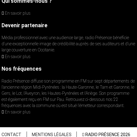
Qui sommes-nous ?
En savoir plus
Devenir partenaire
Média professionnel avec une audience large, radio Présence bénéficie
d’une exceptionnelle image de crédibilité auprès de ses auditeurs et d’une
large couverture en Occitanie.
En savoir plus
Nos fréquences
Radio Présence diffuse son programme en FM sur sept départements de
l’ancienne région Midi-Pyrénées : la Haute-Garonne, le Tarn et Garonne, le
Gers, le Lot, l’Aveyron, les Hautes-Pyrénées et l’Ariège. Son programme
est également reçu en FM sur Pau. Retrouvez ci-dessous nos 22
fréquences avec la commune où est situé l’émetteur correspondant.
En savoir plus
CONTACT
MENTIONS LÉGALES
RADIO PRÉSENCE 2026