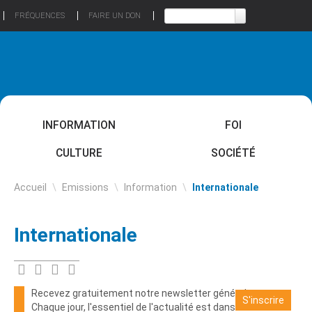
FRÉQUENCES
FAIRE UN DON
INFORMATION
FOI
CULTURE
SOCIÉTÉ
Accueil
\
Emissions
\
Information
\
Internationale
Internationale
Recevez gratuitement notre newsletter générale
S'inscrire
Chaque jour, l'essentiel de l'actualité est dans votre boite