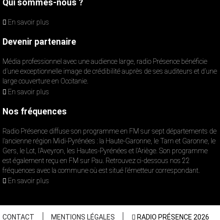
Qui sommes-nous ?
En savoir plus
Devenir partenaire
Média professionnel avec une audience large, radio Présence bénéficie
d’une exceptionnelle image de crédibilité auprès de ses auditeurs et d’une
large couverture en Occitanie.
En savoir plus
Nos fréquences
Radio Présence diffuse son programme en FM sur sept départements de
l’ancienne région Midi-Pyrénées : la Haute-Garonne, le Tarn et Garonne, le
Gers, le Lot, l’Aveyron, les Hautes-Pyrénées et l’Ariège. Son programme
est également reçu en FM sur Pau. Retrouvez ci-dessous nos 22
fréquences avec la commune où est situé l’émetteur correspondant.
En savoir plus
CONTACT
MENTIONS LÉGALES
RADIO PRÉSENCE 2026