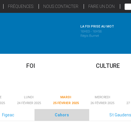
FRÉQUENCES
NOUS CONTACTER
FAIRE UN DON
LA FOI PRISE AU MOT
16H03 - 16H56
Régis Burnet
FOI
CULTURE
E
LUNDI
MARDI
MERCREDI
2025
24 FÉVRIER 2025
25 FÉVRIER 2025
26 FÉVRIER 2025
27
Figeac
Cahors
St Gauden