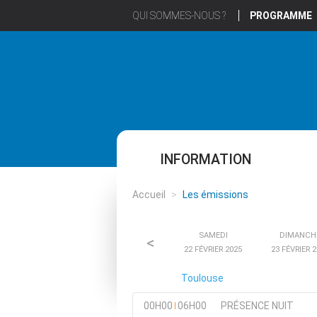
QUI SOMMES-NOUS ?
PROGRAMME
INFORMATION
Accueil
>
Les émissions
SAMEDI
DIMANCH
<
22 FÉVRIER 2025
23 FÉVRIER 
Toulouse
00H00
06H00
PRÉSENCE NUIT