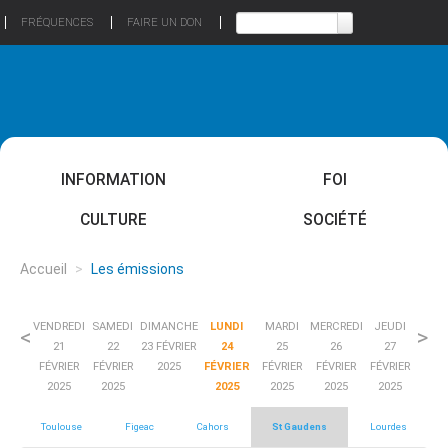
FRÉQUENCES
FAIRE UN DON
INFORMATION
FOI
CULTURE
SOCIÉTÉ
Accueil
>
Les émissions
VENDREDI
SAMEDI
DIMANCHE
LUNDI
MARDI
MERCREDI
JEUDI
<
>
21
22
23 FÉVRIER
24
25
26
27
FÉVRIER
FÉVRIER
2025
FÉVRIER
FÉVRIER
FÉVRIER
FÉVRIER
2025
2025
2025
2025
2025
2025
Toulouse
Figeac
Cahors
St Gaudens
Lourdes