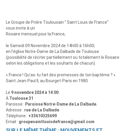
Le Groupe de Prière Toulousain “ Saint Louis de France”
vous invite à un
Rosaire mensuel pour la France,
le Samedi 09 Novembre 2024 de 14h00 à 16h00,
en l’église Notre-Dame de La Dalbade de Toulouse.
(possibilité de réciter partiellement ou totalement le Rosaire
selon les obligations et les souhaits de chacun).
« France ! Qu’as-tu fait des promesses de ton baptême ? »
Saint Jean-Paul II, au Bourget-Paris en 1980.
Le
9 novembre 2024 à 14:00
À
Toulouse 31
Paroisse :
Paroisse Notre-Dame de La Dalbade.
Adresse :
rue de La Dalbade
Téléphone :
+33610325699
Email :
groupesaintlouisdefrance@gmail.com
SUR LE MÊME THÈME : MOUVEMENTS ET