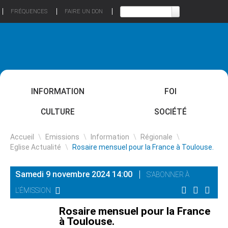
FRÉQUENCES
FAIRE UN DON
INFORMATION
FOI
CULTURE
SOCIÉTÉ
Accueil
\
Emissions
\
Information
\
Régionale
\
Eglise Actualité
\
Rosaire mensuel pour la France à Toulouse.
Samedi 9 novembre 2024 14:00
S'ABONNER À
L'ÉMISSION
Rosaire mensuel pour la France
à Toulouse.