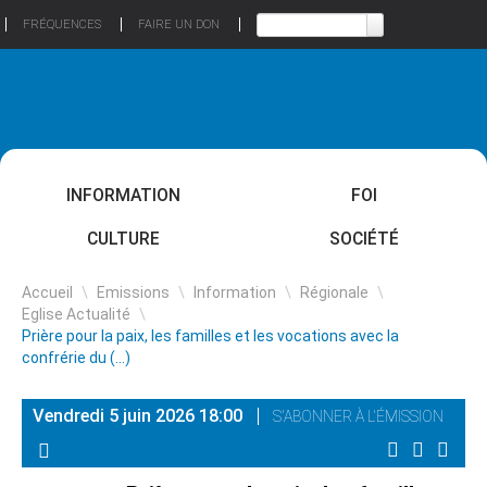
FRÉQUENCES
FAIRE UN DON
INFORMATION
FOI
CULTURE
SOCIÉTÉ
Accueil
\
Emissions
\
Information
\
Régionale
\
Eglise Actualité
\
Prière pour la paix, les familles et les vocations avec la
confrérie du (…)
Vendredi 5 juin 2026 18:00
S'ABONNER À L'ÉMISSION