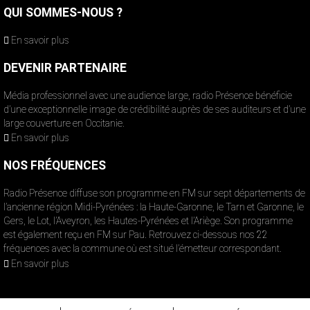
QUI SOMMES-NOUS ?
En savoir plus
DEVENIR PARTENAIRE
Média professionnel avec une audience large, radio Présence bénéficie
d’une exceptionnelle image de crédibilité auprès de ses auditeurs et d’une
large couverture en Occitanie.
En savoir plus
NOS FRÉQUENCES
Radio Présence diffuse son programme en FM sur sept départements de
l’ancienne région Midi-Pyrénées : la Haute-Garonne, le Tarn et Garonne, le
Gers, le Lot, l’Aveyron, les Hautes-Pyrénées et l’Ariège. Son programme
est également reçu en FM sur Pau. Retrouvez ci-dessous nos 22
fréquences avec la commune où est situé l’émetteur correspondant.
En savoir plus