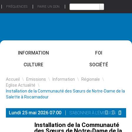
FRÉQUENCES
FAIRE UN DON
INFORMATION
FOI
CULTURE
SOCIÉTÉ
Accueil
\
Emissions
\
Information
\
Régionale
\
Eglise Actualité
\
Installation de la Communauté des Sœurs de Notre-Dame de la
Salette à Rocamadour
Lundi 25 mai 2026 07:00
S'ABONNER À L'ÉMISSION
Installation de la Communauté
des Sœurs de Notre-Dame de la