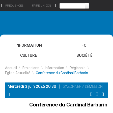
FRÉQUENCES
FAIRE UN DON
INFORMATION
FOI
CULTURE
SOCIÉTÉ
Accueil
\
Emissions
\
Information
\
Régionale
\
Eglise Actualité
\
Conférence du Cardinal Barbarin
Mercredi 3 juin 2026 20:30
S'ABONNER À L'ÉMISSION
Conférence du Cardinal Barbarin