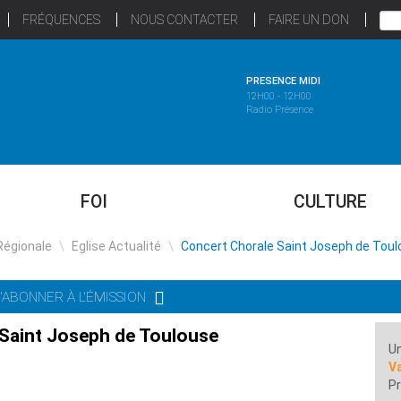
FRÉQUENCES
NOUS CONTACTER
FAIRE UN DON
PRESENCE MIDI
12H00 - 12H00
Radio Présence
FOI
CULTURE
Régionale
\
Eglise Actualité
\
Concert Chorale Saint Joseph de Tou
'ABONNER À L'ÉMISSION
Saint Joseph de Toulouse
Un
Va
Pr