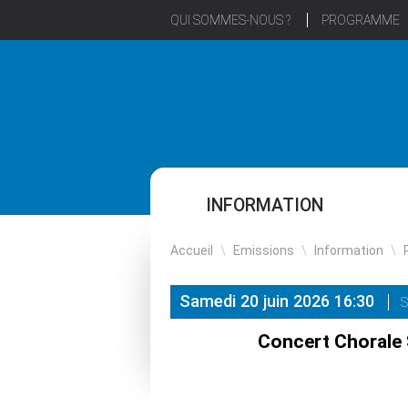
QUI SOMMES-NOUS ?
PROGRAMME
INFORMATION
Accueil
\
Emissions
\
Information
\
Samedi 20 juin 2026 16:30
S
Concert Chorale 