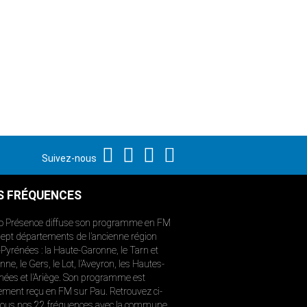
Suivez-nous
S FRÉQUENCES
o Présence diffuse son programme en FM
sept départements de l’ancienne région
-Pyrénées : la Haute-Garonne, le Tarn et
ne, le Gers, le Lot, l’Aveyron, les Hautes-
nées et l’Ariège. Son programme est
ement reçu en FM sur Pau. Retrouvez ci-
ous nos 22 fréquences avec la commune