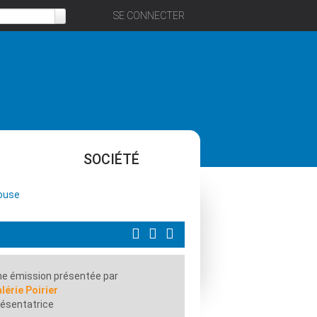
SE CONNECTER
SOCIÉTÉ
louse
e émission présentée par
lérie Poirier
ésentatrice