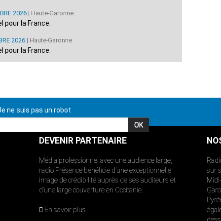
BRE 2026
| Haute-Garonne
 pour la France.
BRE 2026
| Haute-Garonne
 pour la France.
e ne suis pas un robot
DEVENIR PARTENAIRE
NO
Média professionnel avec une audience large,
Radi
radio Présence bénéficie d’une exceptionnelle
sur 
image de crédibilité auprès de ses auditeurs et
Midi
d’une large couverture en Occitanie.
Garon
Pyré
En savoir plus
égal
dess