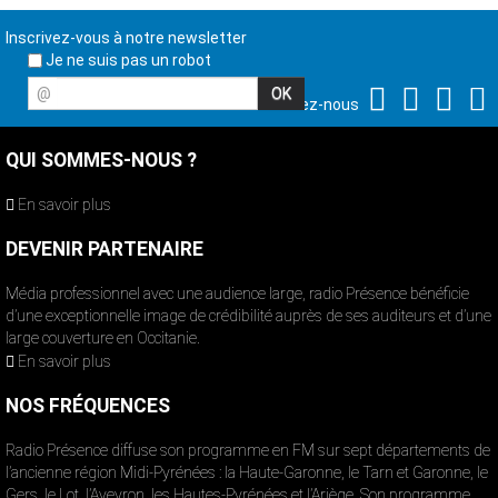
Inscrivez-vous à notre newsletter
Je ne suis pas un robot
@
Suivez-nous
QUI SOMMES-NOUS ?
En savoir plus
DEVENIR PARTENAIRE
Média professionnel avec une audience large, radio Présence bénéficie
d’une exceptionnelle image de crédibilité auprès de ses auditeurs et d’une
large couverture en Occitanie.
En savoir plus
NOS FRÉQUENCES
Radio Présence diffuse son programme en FM sur sept départements de
l’ancienne région Midi-Pyrénées : la Haute-Garonne, le Tarn et Garonne, le
Gers, le Lot, l’Aveyron, les Hautes-Pyrénées et l’Ariège. Son programme