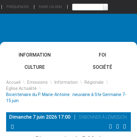
FRÉQUENCES
FAIRE UN DON
INFORMATION
FOI
CULTURE
SOCIÉTÉ
Accueil
\
Emissions
\
Information
\
Régionale
\
Eglise Actualité
\
Bicentenaire du P. Marie-Antoine : neuvaine à Ste Germaine 7-
15 juin
Dimanche 7 juin 2026 17:00
S'ABONNER À L'ÉMISSION