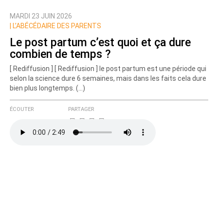
MARDI 23 JUIN 2026
Nom
|
L’ABÉCÉDAIRE DES PARENTS
Le post partum c’est quoi et ça dure
combien de temps ?
Courriel (non publié)
[ Rediffusion ] [ Rediffusion ] le post partum est une période qui
selon la science dure 6 semaines, mais dans les faits cela dure
bien plus longtemps. (…)
Ajoutez votre commentaire ici
ÉCOUTER
PARTAGER
Texte de votre message