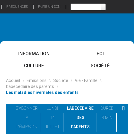
FRÉQUENCES
FAIRE UN DON
INFORMATION
FOI
CULTURE
SOCIÉTÉ
Accueil
\
Emissions
\
Société
\
Vie - Famille
\
L’abécédaire des parents
\
Les maladies hivernales des enfants
S'ABONNER
LUNDI
L’ABÉCÉDAIRE
DURÉE
À
14
DES
3 MIN
L'ÉMISSION
JUILLET
PARENTS