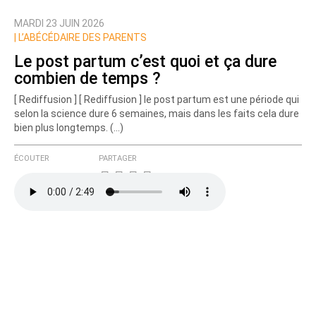
MARDI 23 JUIN 2026
Nom
|
L’ABÉCÉDAIRE DES PARENTS
Le post partum c’est quoi et ça dure
combien de temps ?
Courriel (non publié)
[ Rediffusion ] [ Rediffusion ] le post partum est une période qui
selon la science dure 6 semaines, mais dans les faits cela dure
bien plus longtemps. (…)
Ajoutez votre commentaire ici
ÉCOUTER
PARTAGER
Texte de votre message