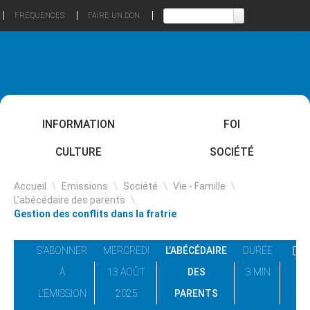
FRÉQUENCES
FAIRE UN DON
INFORMATION
FOI
CULTURE
SOCIÉTÉ
Accueil
\
Emissions
\
Société
\
Vie - Famille
\
L’abécédaire des parents
\
Gestion des conflits dans la fratrie
S'ABONNER
MERCREDI
L’ABÉCÉDAIRE
DURÉE
À
13 AOÛT
DES
3 MIN
L'ÉMISSION
2025
PARENTS