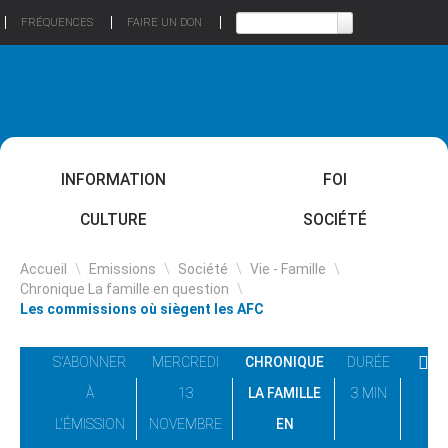
FRÉQUENCES
FAIRE UN DON
INFORMATION
FOI
CULTURE
SOCIÉTÉ
Accueil
\
Emissions
\
Société
\
Vie - Famille
\
Chronique La famille en question
\
Les commissions où siègent les AFC
S'ABONNER
MERCREDI
CHRONIQUE
DURÉE
À
13
LA FAMILLE
3 MIN
L'ÉMISSION
NOVEMBRE
EN