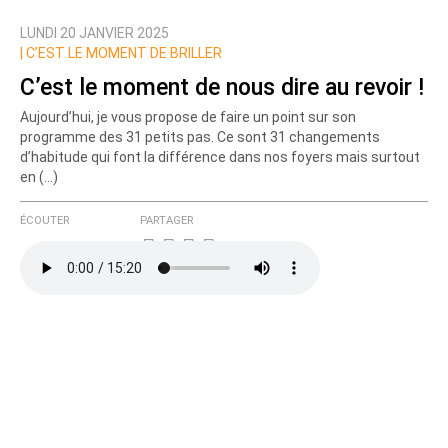
LUNDI 20 JANVIER 2025
Nom
|
C’EST LE MOMENT DE BRILLER
C’est le moment de nous dire au revoir !
Aujourd’hui, je vous propose de faire un point sur son
Courriel (non publié)
programme des 31 petits pas. Ce sont 31 changements
d’habitude qui font la différence dans nos foyers mais surtout
en (…)
Ajoutez votre commentaire ici
ÉCOUTER
PARTAGER
Texte de votre message