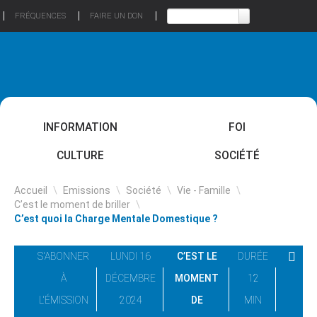
FRÉQUENCES
FAIRE UN DON
INFORMATION
FOI
CULTURE
SOCIÉTÉ
Accueil
\
Emissions
\
Société
\
Vie - Famille
\
C’est le moment de briller
\
C’est quoi la Charge Mentale Domestique ?
S'ABONNER
LUNDI 16
C’EST LE
DURÉE
À
DÉCEMBRE
MOMENT
12
L'ÉMISSION
2024
DE
MIN