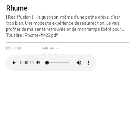
Rhume
[ Rediffusion ] ... la guérison, même d’une petite crève, c’est
Courriel (non publié)
trop bien. Une modeste expérience de résurrection. Je vais
profiter de ma santé retrouvée et de mon temps libéré pour ...
Tout lire : Rhume-#423.pdf
Ajoutez votre commentaire ici
ÉCOUTER
PARTAGER
Texte de votre message