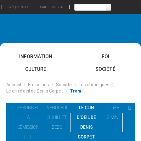
FRÉQUENCES
FAIRE UN DON
INFORMATION
FOI
CULTURE
SOCIÉTÉ
Accueil
\
Emissions
\
Société
\
Les chroniques
\
Le clin d’oeil de Denis Corpet
\
Tram
S'ABONNER
VENDREDI
LE CLIN
DURÉE
À
3 JUILLET
D’OEIL DE
3 MIN
L'ÉMISSION
2026
DENIS
CORPET