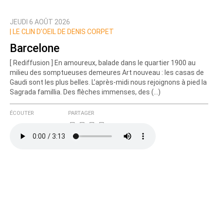
JEUDI 6 AOÛT 2026
Prévenez-moi de tous les nouveaux commentaires
|
LE CLIN D’OEIL DE DENIS CORPET
de cette discussion par email
Barcelone
[ Rediffusion ] En amoureux, balade dans le quartier 1900 au
milieu des somptueuses demeures Art nouveau : les casas de
Gaudi sont les plus belles. L’après-midi nous rejoignons à pied la
Sagrada famillia. Des flèches immenses, des (…)
ÉCOUTER
PARTAGER