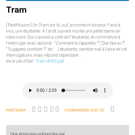
Tram
[ Rediffusion ] Un Tram est là, ouf, je monte m’asseoir. Face à
moi, une étudiante. A l’arrêt suivant monte une petite dame en
robe noire. Qui s’assied a coté de l’’étudiante, et commence à
l’interroger avec aplomb : "
Comment tu t’appelles ?"
,"
Que fais-tu ?
",
"
Tu gagnes combien ?
" etc ... Létudiante, semble mal à l’aise de cet
interrogatoire, mais répond cependant ...
lire le clin d’Oeil
:
Tram-#393.pdf
PARTAGER
COMMANDER SUR CD
Une émission présentée par