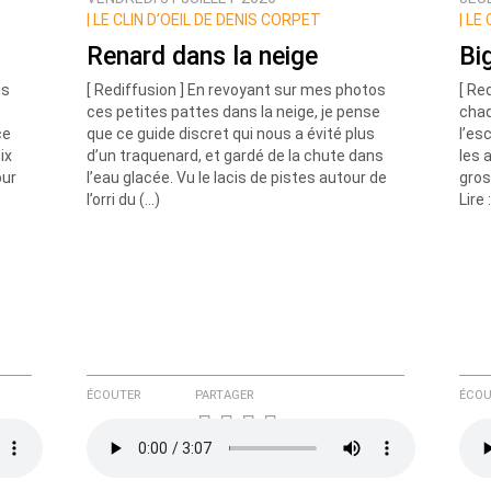
ux commentaires de cette discussion par email
|
LE CLIN D’OEIL DE DENIS CORPET
|
LE 
Renard dans la neige
Bi
us
[ Rediffusion ] En revoyant sur mes photos
[ Re
ces petites pattes dans la neige, je pense
chaq
ce
que ce guide discret qui nous a évité plus
l’es
ix
d’un traquenard, et gardé de la chute dans
les 
our
l’eau glacée. Vu le lacis de pistes autour de
gros
l’orri du (…)
Lire 
ÉCOUTER
PARTAGER
ÉCOU