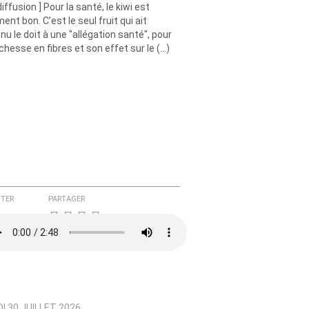
diffusion ] Pour la santé, le kiwi est
ment bon. C’est le seul fruit qui ait
nu le doit à une "allégation santé", pour
ichesse en fibres et son effet sur le (…)
TER
PARTAGER
I 30 JUILLET 2026