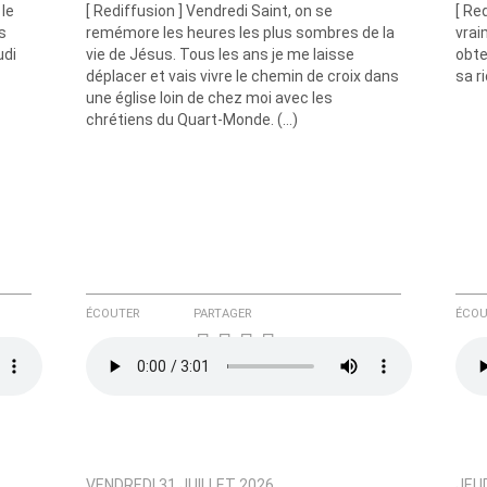
 le
[ Rediffusion ] Vendredi Saint, on se
[ Re
s
remémore les heures les plus sombres de la
vrai
udi
vie de Jésus. Tous les ans je me laisse
obte
déplacer et vais vivre le chemin de croix dans
sa r
une église loin de chez moi avec les
e ici
chrétiens du Quart-Monde. (…)
ÉCOUTER
PARTAGER
ÉCOU
VENDREDI 31 JUILLET 2026
JEUD