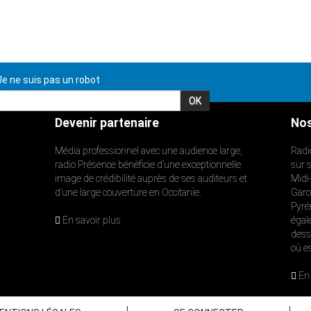
e ne suis pas un robot
Devenir partenaire
Nos
Média professionnel avec une audience large,
Radi
radio Présence bénéficie d’une exceptionnelle
sur 
image de crédibilité auprès de ses auditeurs et
Midi
d’une large couverture en Occitanie.
Garon
Pyré
En savoir plus
égal
dess
où e
En 