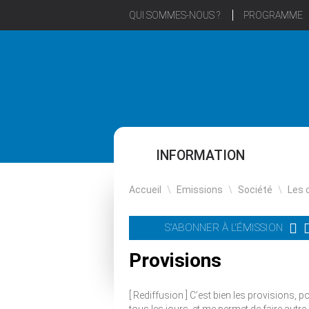
QUI SOMMES-NOUS ?
PROGRAMME
INFORMATION
Accueil
\
Emissions
\
Société
\
Les 
S'ABONNER À L'ÉMISSION
Provisions
[ Rediffusion ] C’est bien les provisions, p