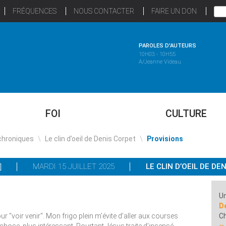
FRÉQUENCES
NOUS CONTACTER
FAIRE UN DON
PAROLES D'AUTEURS
10H03 - 10H55
A/Jeanne Videau
FOI
CULTURE
chroniques
\
Le clin d’oeil de Denis Corpet
\
Provisions
MARDI 15 JUILLET 2025
LE CLIN D’OEIL DE DE
Un
D
our "voir venir". Mon frigo plein m’évite d’aller aux courses
C