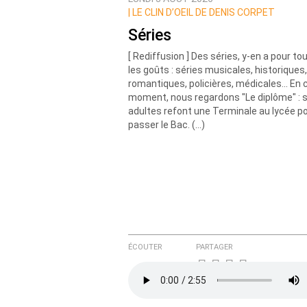
Prévenez-moi de tous les nouvea
|
LE CLIN D’OEIL DE DENIS CORPET
Séries
[ Rediffusion ] Des séries, y-en a pour to
les goûts : séries musicales, historiques,
romantiques, policières, médicales... En 
moment, nous regardons "Le diplôme" : s
adultes refont une Terminale au lycée p
passer le Bac. (…)
ÉCOUTER
PARTAGER