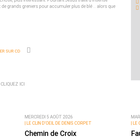
 chose, plus intéressant. Pourtant Jésus traite d’insensé
 de grands greniers pour accumuler plus de blé ... alors que
R SUR CD
N
CLIQUEZ ICI
MERCREDI 5 AOÛT 2026
MAR
|
LE CLIN D’OEIL DE DENIS CORPET
|
LE 
Chemin de Croix
Fa