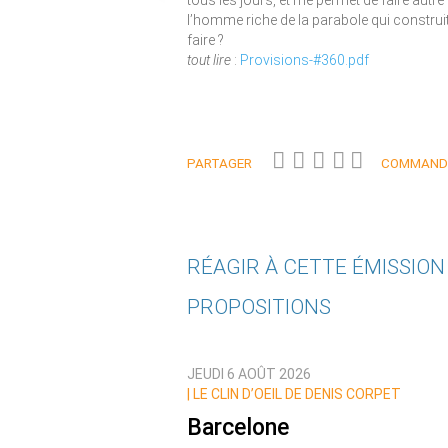
tous les jours, et me permet de faire autre
l’homme riche de la parabole qui construit
faire ?
tout lire
:
Provisions-#360.pdf
PARTAGER
COMMANDE
RÉAGIR À CETTE ÉMISSIO
PROPOSITIONS
Qui êtes-vous ?
JEUDI 6 AOÛT 2026
Nom
|
LE CLIN D’OEIL DE DENIS CORPET
Barcelone