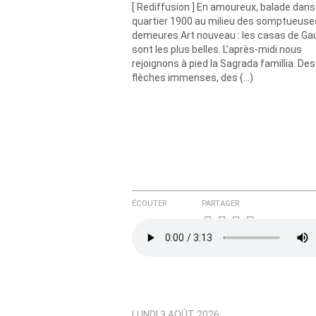
[ Rediffusion ] En amoureux, balade dans
Courriel (non publié)
quartier 1900 au milieu des somptueuse
demeures Art nouveau : les casas de Ga
sont les plus belles. L’après-midi nous
rejoignons à pied la Sagrada famillia. Des
Ajoutez votre commentair
flèches immenses, des (…)
Texte de votre message
ÉCOUTER
PARTAGER
LUNDI 3 AOÛT 2026