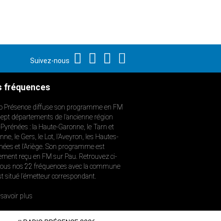
Suivez-nous
 fréquences
o Présence diffuse son programme en FM
sept départements de l’ancienne région
-Pyrénées : la Haute-Garonne, le Tarn et
ne, le Gers, le Lot, l’Aveyron, les Hautes-
nées et l’Ariège. Son programme est
ement reçu en FM sur Pau. Retrouvez ci-
ous nos 22 fréquences avec la commune
st situé l’émetteur correspondant.
savoir plus