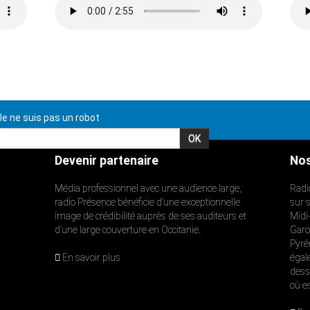
e ne suis pas un robot
Devenir partenaire
Nos
Média professionnel avec une audience large,
Radi
radio Présence bénéficie d’une exceptionnelle
sur 
image de crédibilité auprès de ses auditeurs et
Midi
d’une large couverture en Occitanie.
Garon
Pyré
En savoir plus
égal
dess
où e