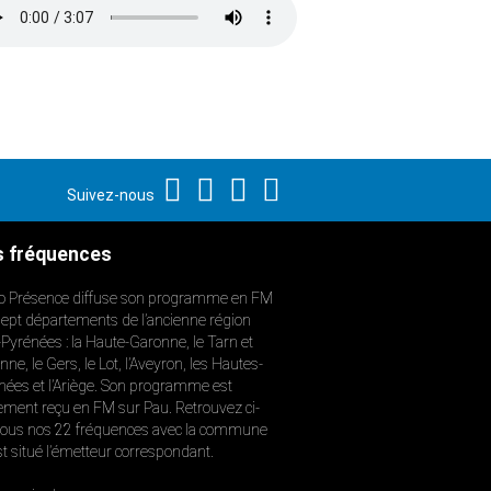
Suivez-nous
 fréquences
o Présence diffuse son programme en FM
sept départements de l’ancienne région
-Pyrénées : la Haute-Garonne, le Tarn et
ne, le Gers, le Lot, l’Aveyron, les Hautes-
nées et l’Ariège. Son programme est
ement reçu en FM sur Pau. Retrouvez ci-
ous nos 22 fréquences avec la commune
st situé l’émetteur correspondant.