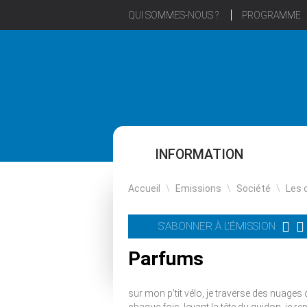
QUI SOMMES-NOUS ?
PROGRAMME
INFORMATION
Accueil
\
Emissions
\
Société
\
Les 
S'ABONNER À L'ÉMISSION
Parfums
sur mon p’tit vélo, je traverse des nuages 