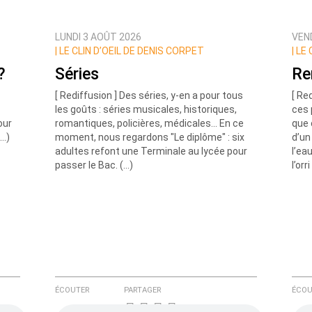
LUNDI 3 AOÛT 2026
VEND
ux commentaires de cette discussion par email
|
LE CLIN D’OEIL DE DENIS CORPET
|
LE 
?
Séries
Re
[ Rediffusion ] Des séries, y-en a pour tous
[ Re
les goûts : séries musicales, historiques,
ces 
our
romantiques, policières, médicales... En ce
que 
(…)
moment, nous regardons "Le diplôme" : six
d’un
adultes refont une Terminale au lycée pour
l’ea
passer le Bac. (…)
l’orr
ÉCOUTER
PARTAGER
ÉCOU