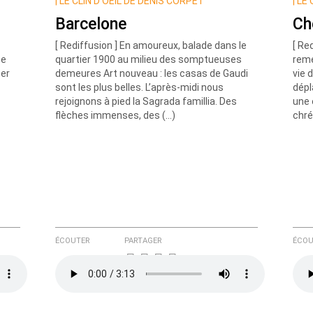
|
LE CLIN D’OEIL DE DENIS CORPET
|
LE 
Barcelone
Ch
[ Rediffusion ] En amoureux, balade dans le
[ Re
te
quartier 1900 au milieu des somptueuses
remé
ter
demeures Art nouveau : les casas de Gaudi
vie 
sont les plus belles. L’après-midi nous
dépl
rejoignons à pied la Sagrada famillia. Des
une 
e ici
flèches immenses, des (…)
chré
ÉCOUTER
PARTAGER
ÉCOU