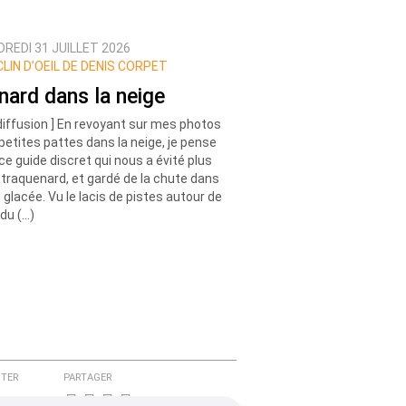
REDI 31 JUILLET 2026
CLIN D’OEIL DE DENIS CORPET
nard dans la neige
diffusion ] En revoyant sur mes photos
petites pattes dans la neige, je pense
ce guide discret qui nous a évité plus
 traquenard, et gardé de la chute dans
u glacée. Vu le lacis de pistes autour de
i du (…)
TER
PARTAGER