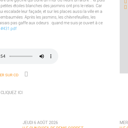
père une glycine qui ourle un mur ou fleurit un arbre … et puis
petites étoiles blanches des jasmins ont pris le relais. Car
escalade leur façade, et sur les places aussi la ville en a
 embaumées. Après les jasmins, les chèvrefeuilles, les
e faisais pas gaffe aux odeurs : quand me suis-je ouvert à ce
#431.pdf
R SUR CD
N
CLIQUEZ ICI
JEUDI 6 AOÛT 2026
MER