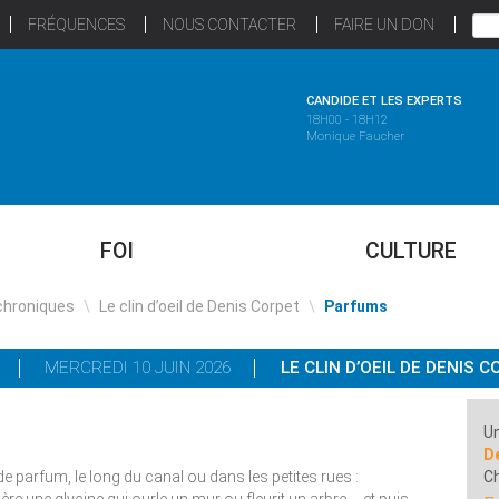
FRÉQUENCES
NOUS CONTACTER
FAIRE UN DON
CANDIDE ET LES EXPERTS
18H00 - 18H12
Monique Faucher
FOI
CULTURE
chroniques
\
Le clin d’oeil de Denis Corpet
\
Parfums
MERCREDI 10 JUIN 2026
LE CLIN D’OEIL DE DENIS 
Un
D
de parfum, le long du canal ou dans les petites rues :
C