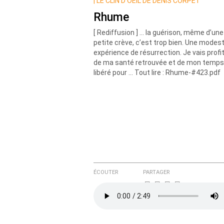
Nom
|
LE CLIN D’OEIL DE DENIS CORPET
Rhume
[ Rediffusion ] ... la guérison, même d’une
Courriel (non publié)
petite crève, c’est trop bien. Une modes
expérience de résurrection. Je vais profi
de ma santé retrouvée et de mon temps
libéré pour ... Tout lire : Rhume-#423.pdf
Ajoutez votre commentair
Texte de votre message
ÉCOUTER
PARTAGER