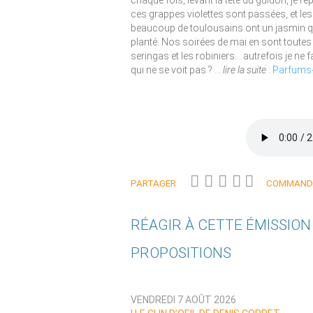
chaque fois, levant la tête du guidon, je re
ces grappes violettes sont passées, et les 
beaucoup de toulousains ont un jasmin qui 
planté. Nos soirées de mai en sont toutes
seringas et les robiniers... autrefois je n
qui ne se voit pas ? ...
lire la suite
:
Parfums-
PARTAGER
COMMANDE
RÉAGIR À CETTE ÉMISSIO
PROPOSITIONS
Qui êtes-vous ?
VENDREDI 7 AOÛT 2026