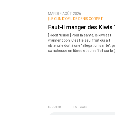
MARDI 4 AOÛT 2026
Prévenez-moi de tous les nouvea
|
LE CLIN D’OEIL DE DENIS CORPET
Faut-il manger des Kiwis 
[ Rediffusion ] Pour la santé, le kiwi est
vraiment bon. C’est le seul fruit qui ait
obtenu le doit à une "allégation santé", p
sa richesse en fibres et son effet sur le 
ÉCOUTER
PARTAGER