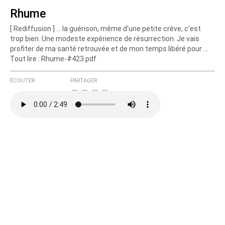
Rhume
[ Rediffusion ] ... la guérison, même d’une petite crève, c’est
Courriel (non publié)
trop bien. Une modeste expérience de résurrection. Je vais
profiter de ma santé retrouvée et de mon temps libéré pour ...
Tout lire : Rhume-#423.pdf
Ajoutez votre commentaire ici
ÉCOUTER
PARTAGER
Texte de votre message