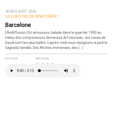
JEUDI 6 AOÛT 2026
Prévenez-moi de tous les nouveaux commentaires
|
LE CLIN D’OEIL DE DENIS CORPET
de cette discussion par email
Barcelone
[ Rediffusion ] En amoureux, balade dans le quartier 1900 au
milieu des somptueuses demeures Art nouveau : les casas de
Gaudi sont les plus belles. L’après-midi nous rejoignons à pied la
Sagrada famillia. Des flèches immenses, des (…)
ÉCOUTER
PARTAGER