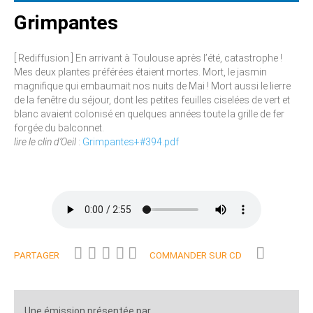
Grimpantes
[ Rediffusion ] En arrivant à Toulouse après l’été, catastrophe !
Mes deux plantes préférées étaient mortes. Mort, le jasmin
magnifique qui embaumait nos nuits de Mai ! Mort aussi le lierre
de la fenêtre du séjour, dont les petites feuilles ciselées de vert et
blanc avaient colonisé en quelques années toute la grille de fer
forgée du balconnet.
lire le clin d’Oeil
:
Grimpantes+#394.pdf
PARTAGER
COMMANDER SUR CD
Une émission présentée par