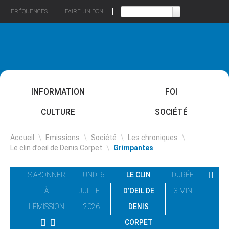
FRÉQUENCES
FAIRE UN DON
INFORMATION
FOI
CULTURE
SOCIÉTÉ
Accueil
\
Emissions
\
Société
\
Les chroniques
\
Le clin d’oeil de Denis Corpet
\
Grimpantes
S'ABONNER
LUNDI 6
LE CLIN
DURÉE
À
JUILLET
D’OEIL DE
3 MIN
L'ÉMISSION
2026
DENIS
CORPET