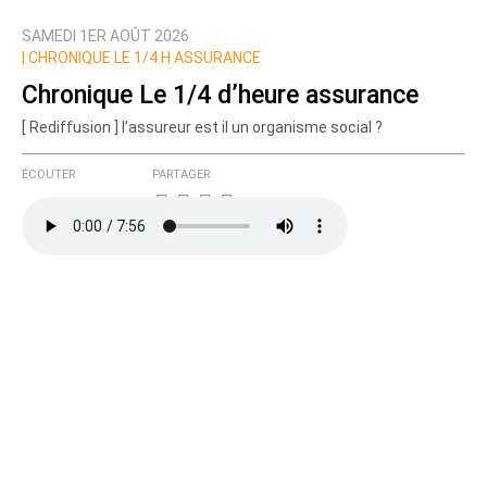
SAMEDI 1ER AOÛT 2026
Nom
|
CHRONIQUE LE 1/4 H ASSURANCE
Chronique Le 1/4 d’heure assurance
[ Rediffusion ] l’assureur est il un organisme social ?
Courriel (non publié)
ÉCOUTER
PARTAGER
Ajoutez votre commentaire ici
Texte de votre message