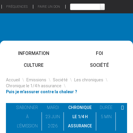
FRÉQUENCES
FAIRE UN DON
INFORMATION
FOI
CULTURE
SOCIÉTÉ
Accueil
\
Emissions
\
Société
\
Les chroniques
\
Chronique le 1/4 h assurance
\
Puis je m'assurer contre la chaleur ?
S'ABONNER
MARDI
CHRONIQUE
DURÉE
À
23 JUIN
LE 1/4 H
5 MIN
L'ÉMISSION
2026
ASSURANCE