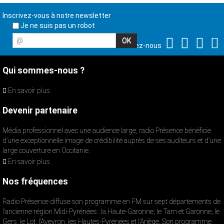
Inscrivez-vous à notre newsletter
Je ne suis pas un robot
@
Suivez-nous
Qui sommes-nous ?
En savoir plus
Devenir partenaire
Média professionnel avec une audience large, radio Présence bénéficie
d’une exceptionnelle image de crédibilité auprès de ses auditeurs et d’une
large couverture en Occitanie.
En savoir plus
Nos fréquences
Radio Présence diffuse son programme en FM sur sept départements de
l’ancienne région Midi-Pyrénées : la Haute-Garonne, le Tarn et Garonne, le
Gers, le Lot, l’Aveyron, les Hautes-Pyrénées et l’Ariège. Son programme