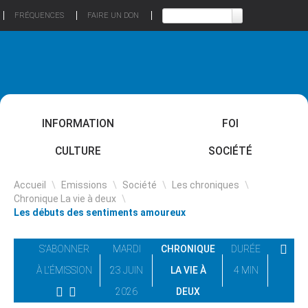
FRÉQUENCES
FAIRE UN DON
INFORMATION
FOI
CULTURE
SOCIÉTÉ
Accueil
\
Emissions
\
Société
\
Les chroniques
\
Chronique La vie à deux
\
Les débuts des sentiments amoureux
S'ABONNER
MARDI
CHRONIQUE
DURÉE
À L'ÉMISSION
23 JUIN
LA VIE À
4 MIN
2026
DEUX