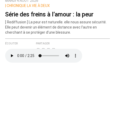
MARDI 4 AOÛT 2026
Nom
|
CHRONIQUE LA VIE À DEUX
Série des freins à l’amour : la peur
[ Rediffusion ] La peur est naturelle. elle nous assure sécurité.
Courriel (non publié)
Elle peut devenir un élément de distance avec l’autre en
cherchant à se protéger d’une blessure.
ÉCOUTER
PARTAGER
Ajoutez votre commentaire ici
Texte de votre message