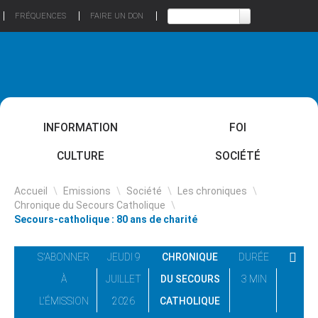
FRÉQUENCES
FAIRE UN DON
INFORMATION
FOI
CULTURE
SOCIÉTÉ
Accueil
\
Emissions
\
Société
\
Les chroniques
\
Chronique du Secours Catholique
\
Secours-catholique : 80 ans de charité
S'ABONNER
JEUDI 9
CHRONIQUE
DURÉE
À
JUILLET
DU SECOURS
3 MIN
L'ÉMISSION
2026
CATHOLIQUE