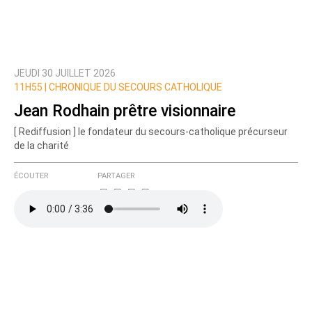
JEUDI 30 JUILLET 2026
Prévenez-moi de tous les nouveaux commentaires
11H55 |
CHRONIQUE DU SECOURS CATHOLIQUE
de cette discussion par email
Jean Rodhain prêtre visionnaire
[ Rediffusion ] le fondateur du secours-catholique précurseur
de la charité
ÉCOUTER
PARTAGER