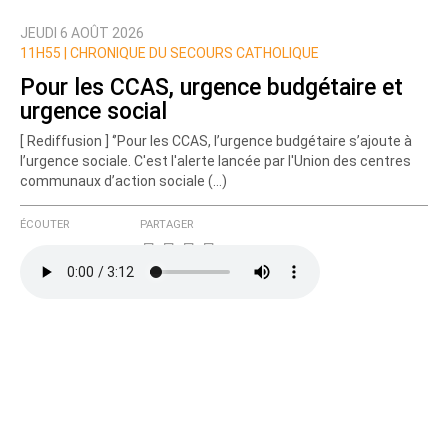
JEUDI 6 AOÛT 2026
Nom
11H55 |
CHRONIQUE DU SECOURS CATHOLIQUE
Pour les CCAS, urgence budgétaire et
urgence social
Courriel (non publié)
[ Rediffusion ] ‘’Pour les CCAS, l’urgence budgétaire s’ajoute à
l’urgence sociale. C'est l'alerte lancée par l'Union des centres
communaux d’action sociale (…)
Ajoutez votre commentaire ici
ÉCOUTER
PARTAGER
Texte de votre message