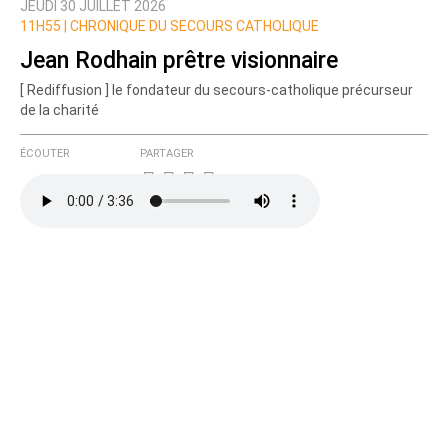
JEUDI 30 JUILLET 2026
Prévenez-moi de tous les nouveaux commentaires
11H55 |
CHRONIQUE DU SECOURS CATHOLIQUE
de cette discussion par email
Jean Rodhain prêtre visionnaire
[ Rediffusion ] le fondateur du secours-catholique précurseur
de la charité
ÉCOUTER
PARTAGER