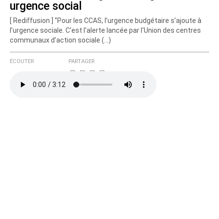
urgence social
Courriel (non publié)
[ Rediffusion ] ‘’Pour les CCAS, l’urgence budgétaire s’ajoute à
l’urgence sociale. C'est l'alerte lancée par l'Union des centres
communaux d’action sociale (…)
Ajoutez votre commentaire ici
ÉCOUTER
PARTAGER
Texte de votre message