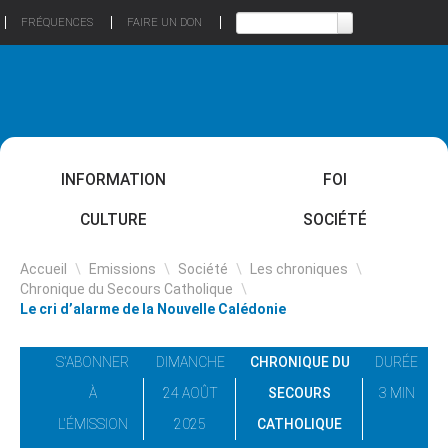
FRÉQUENCES
FAIRE UN DON
INFORMATION
FOI
CULTURE
SOCIÉTÉ
Accueil
\
Emissions
\
Société
\
Les chroniques
\
Chronique du Secours Catholique
\
Le cri d’alarme de la Nouvelle Calédonie
S'ABONNER
DIMANCHE
CHRONIQUE DU
DURÉE
À
24 AOÛT
SECOURS
3 MIN
L'ÉMISSION
2025
CATHOLIQUE