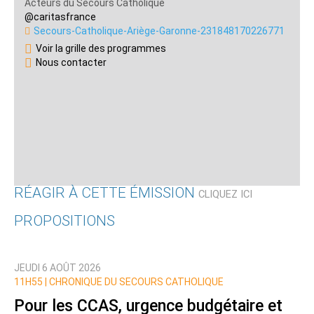
Acteurs du Secours Catholique
@caritasfrance
Secours-Catholique-Ariège-Garonne-231848170226771
Voir la grille des programmes
Nous contacter
RÉAGIR À CETTE ÉMISSION
CLIQUEZ ICI
PROPOSITIONS
Qui êtes-vous ?
JEUDI 6 AOÛT 2026
Nom
11H55 |
CHRONIQUE DU SECOURS CATHOLIQUE
Pour les CCAS, urgence budgétaire et