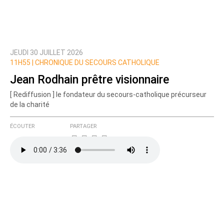
JEUDI 30 JUILLET 2026
Prévenez-moi de tous les nouveaux commentaires
11H55 |
CHRONIQUE DU SECOURS CATHOLIQUE
de cette discussion par email
Jean Rodhain prêtre visionnaire
[ Rediffusion ] le fondateur du secours-catholique précurseur
de la charité
ÉCOUTER
PARTAGER