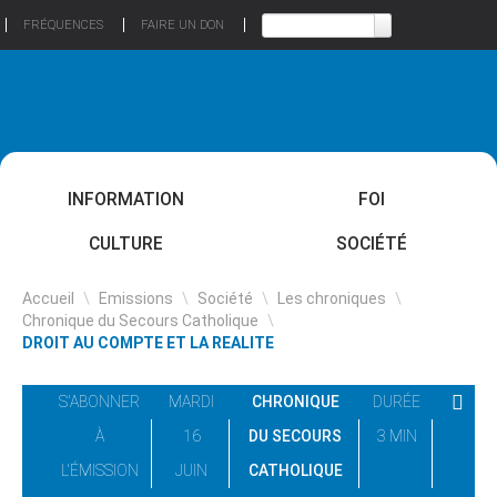
FRÉQUENCES
FAIRE UN DON
INFORMATION
FOI
CULTURE
SOCIÉTÉ
Accueil
\
Emissions
\
Société
\
Les chroniques
\
Chronique du Secours Catholique
\
DROIT AU COMPTE ET LA REALITE
S'ABONNER
MARDI
CHRONIQUE
DURÉE
À
16
DU SECOURS
3 MIN
L'ÉMISSION
JUIN
CATHOLIQUE