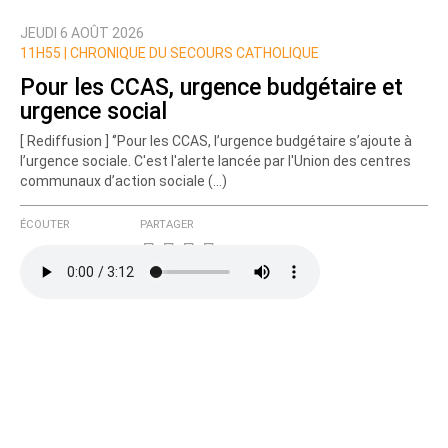
JEUDI 6 AOÛT 2026
Nom
11H55 |
CHRONIQUE DU SECOURS CATHOLIQUE
Pour les CCAS, urgence budgétaire et
urgence social
Courriel (non publié)
[ Rediffusion ] ‘’Pour les CCAS, l’urgence budgétaire s’ajoute à
l’urgence sociale. C'est l'alerte lancée par l'Union des centres
communaux d’action sociale (…)
Ajoutez votre commentaire ici
ÉCOUTER
PARTAGER
Texte de votre message