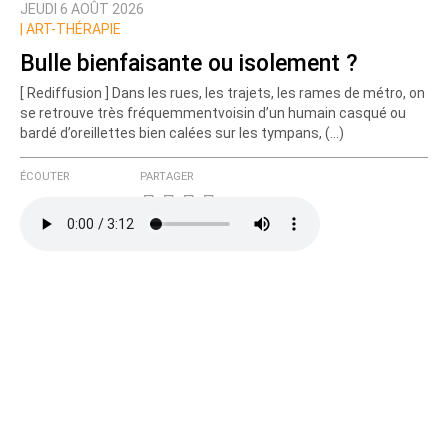
JEUDI 6 AOÛT 2026
Prévenez-moi de tous les nouveaux commentaires
|
ART-THÉRAPIE
de cette discussion par email
Bulle bienfaisante ou isolement ?
[ Rediffusion ] Dans les rues, les trajets, les rames de métro, on
se retrouve très fréquemmentvoisin d’un humain casqué ou
bardé d’oreillettes bien calées sur les tympans, (…)
ÉCOUTER
PARTAGER