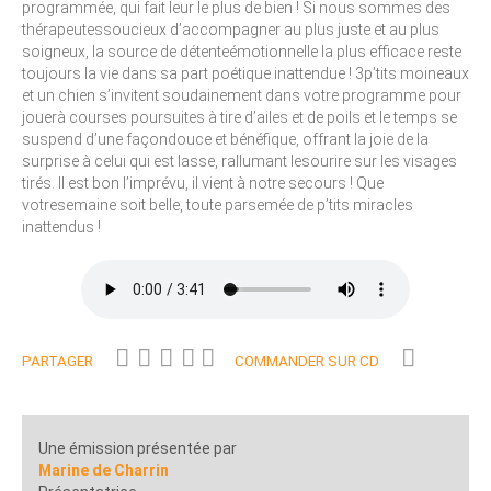
programmée, qui fait leur le plus de bien ! Si nous sommes des
thérapeutessoucieux d’accompagner au plus juste et au plus
soigneux, la source de détenteémotionnelle la plus efficace reste
toujours la vie dans sa part poétique inattendue ! 3p’tits moineaux
et un chien s’invitent soudainement dans votre programme pour
jouerà courses poursuites à tire d’ailes et de poils et le temps se
suspend d’une façondouce et bénéfique, offrant la joie de la
surprise à celui qui est lasse, rallumant lesourire sur les visages
tirés. Il est bon l’imprévu, il vient à notre secours ! Que
votresemaine soit belle, toute parsemée de p’tits miracles
inattendus !
PARTAGER
COMMANDER SUR CD
Une émission présentée par
Marine de Charrin