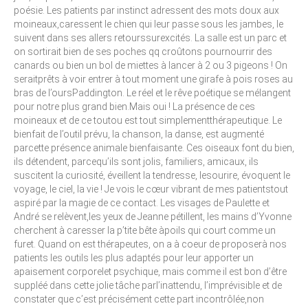
poésie. Les patients par instinct adressent des mots doux aux
moineaux,caressent le chien qui leur passe sous les jambes, le
suivent dans ses allers retourssurexcités. La salle est un parc et
on sortirait bien de ses poches qq croûtons pournourrir des
canards ou bien un bol de miettes à lancer à 2 ou 3 pigeons ! On
seraitprêts à voir entrer à tout moment une girafe à pois roses au
bras de l’oursPaddington. Le réel et le rêve poétique se mélangent
pour notre plus grand bien.Mais oui ! La présence de ces
moineaux et de ce toutou est tout simplementthérapeutique. Le
bienfait de l’outil prévu, la chanson, la danse, est augmenté
parcette présence animale bienfaisante. Ces oiseaux font du bien,
ils détendent, parcequ’ils sont jolis, familiers, amicaux, ils
suscitent la curiosité, éveillent la tendresse, lesourire, évoquent le
voyage, le ciel, la vie ! Je vois le cœur vibrant de mes patientstout
aspiré par la magie de ce contact. Les visages de Paulette et
André se relèvent,les yeux de Jeanne pétillent, les mains d’Yvonne
cherchent à caresser la p’tite bête àpoils qui court comme un
furet. Quand on est thérapeutes, on a à coeur de proposerà nos
patients les outils les plus adaptés pour leur apporter un
apaisement corporelet psychique, mais comme il est bon d’être
suppléé dans cette jolie tâche parl’inattendu, l’imprévisible et de
constater que c’est précisément cette part incontrôlée,non