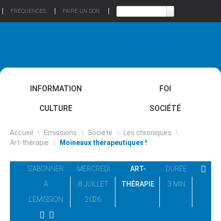
FRÉQUENCES
FAIRE UN DON
INFORMATION
FOI
CULTURE
SOCIÉTÉ
Accueil
\
Emissions
\
Société
\
Les chroniques
\
Art-thérapie
\
Moineaux thérapeutiques !
S'ABONNER
MERCREDI
ART-
DURÉE
À
8 JUILLET
THÉRAPIE
3 MIN
L'ÉMISSION
2026