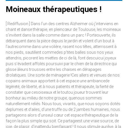
Moineaux thérapeutiques !
[ Rediffusion ] Dans l’un des centres Alzheimer où j’interviens en
chant et danse thérapie, en pleincœur de Toulouse, les moineaux
s’invitent dans la salle comme dans un parc ! Porteouverte, ils
débarquent dans la pièce depuis le jardin et volent d’un bout à
l’autrecomme dans une volière, rasent nos têtes, atterrissent à
nos pieds, sautillent commedes p’tites balles sous nos yeux
attendris, picorent les miettes de ci de là, font descuicui joyeux
puis s’évadent affolés poursuivi par le chien de la directrice qui
glisse àleurs trousses entre les chaises en dérapages
drolatiques. Une sorte de ménagerie !Ces allers et venues de nos
copains animaux apportent à cet espace une ambiancede
légèreté, de liberté, et à nous patients et thérapeute, la fierté de
constater que cesoiseaux et le toutou joueur trouvent leur
bonheur au milieu de notre groupe, quenous sommes
naturellement reliés. Nous tous, vivants, que nous soyons dotés
deplumes et d’ailes, d’une truffe ou de 2 jambes humaines, nous
partageons alors d’unseul cœur cet espace thérapeutique de la
façon la plus simple qui soit. Ce partageest une vraie source, de
joie, de plaisir, d’inattendu bienfaisant ! Il nous stimule aurêve, à la