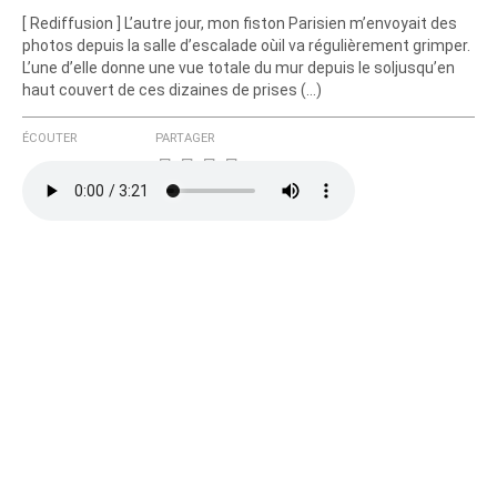
[ Rediffusion ] L’autre jour, mon fiston Parisien m’envoyait des
Courriel (non publié)
photos depuis la salle d’escalade oùil va régulièrement grimper.
L’une d’elle donne une vue totale du mur depuis le soljusqu’en
haut couvert de ces dizaines de prises (…)
Ajoutez votre commentaire ici
ÉCOUTER
PARTAGER
Texte de votre message