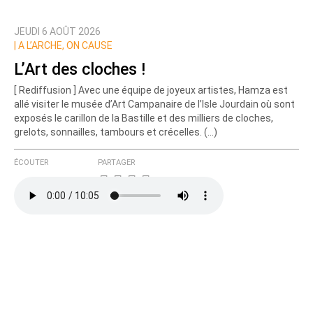
JEUDI 6 AOÛT 2026
Prévenez-moi de tous les nouveaux commentaires
|
A L’ARCHE, ON CAUSE
de cette discussion par email
L’Art des cloches !
[ Rediffusion ] Avec une équipe de joyeux artistes, Hamza est
allé visiter le musée d’Art Campanaire de l’Isle Jourdain où sont
exposés le carillon de la Bastille et des milliers de cloches,
grelots, sonnailles, tambours et crécelles. (…)
ÉCOUTER
PARTAGER