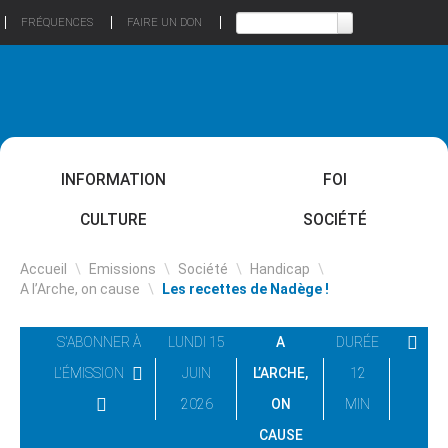
FRÉQUENCES
FAIRE UN DON
INFORMATION
FOI
CULTURE
SOCIÉTÉ
Accueil
\
Emissions
\
Société
\
Handicap
\
A l’Arche, on cause
\
Les recettes de Nadège !
S'ABONNER À
LUNDI 15
A
DURÉE
L'ÉMISSION
JUIN
L’ARCHE,
12
2026
ON
MIN
CAUSE