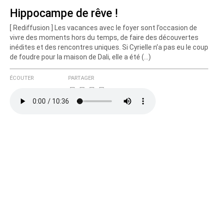
Hippocampe de rêve !
[ Rediffusion ] Les vacances avec le foyer sont l’occasion de
Courriel (non publié)
vivre des moments hors du temps, de faire des découvertes
inédites et des rencontres uniques. Si Cyrielle n’a pas eu le coup
de foudre pour la maison de Dali, elle a été (…)
Ajoutez votre commentaire ici
ÉCOUTER
PARTAGER
Texte de votre message