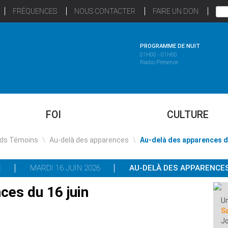
FRÉQUENCES
NOUS CONTACTER
FAIRE UN DON
PROGRAMME DE NUIT
01H00 - 01H00
Radio Présence
FOI
CULTURE
ds Témoins
\
Au-delà des apparences
\
Au-delà des apparences du
MARDI 16 JUIN 2026
AU-DELÀ DES APPARENCE
ces du 16 juin
Un
S
Jo