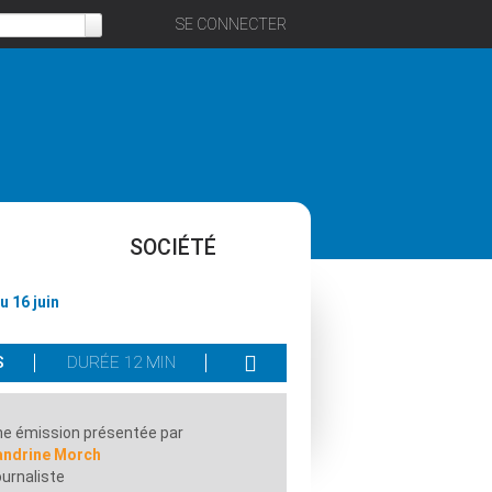
SE CONNECTER
SOCIÉTÉ
 16 juin
S
DURÉE 12 MIN
e émission présentée par
andrine Morch
urnaliste