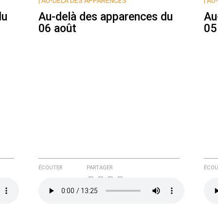
|
AU-DELÀ DES APPARENCES
|
AU-
du
Au-delà des apparences du
Au
06 août
05
e ici
ÉCOUTER
PARTAGER
ÉCOU