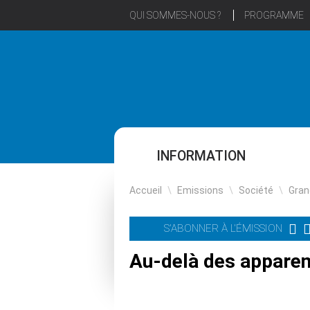
QUI SOMMES-NOUS ?
PROGRAMME
INFORMATION
Accueil
\
Emissions
\
Société
\
Gran
S'ABONNER À L'ÉMISSION
Au-delà des apparen