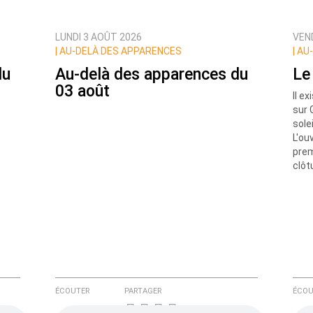
LUNDI 3 AOÛT 2026
VEND
ux commentaires de cette discussion par email
|
AU-DELÀ DES APPARENCES
|
AU-
du
Au-delà des apparences du
Le
03 août
Il e
sur 
sole
L'ou
prem
clôt
ÉCOUTER
PARTAGER
ÉCOU