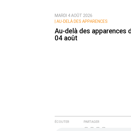
MARDI 4 AOÛT 2026
Prévenez-moi de tous les nouvea
|
AU-DELÀ DES APPARENCES
Au-delà des apparences 
04 août
ÉCOUTER
PARTAGER