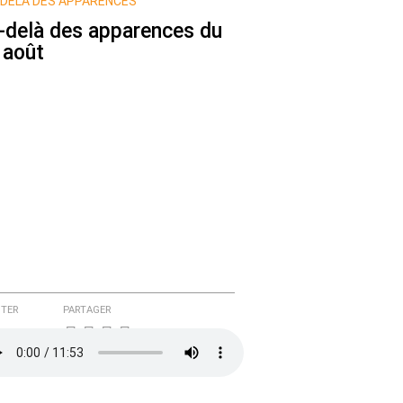
DELÀ DES APPARENCES
-delà des apparences du
 août
TER
PARTAGER