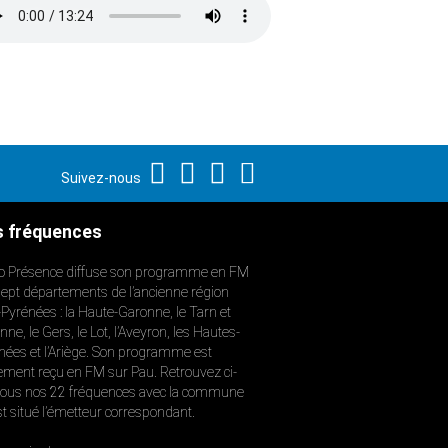
Suivez-nous
 fréquences
o Présence diffuse son programme en FM
sept départements de l’ancienne région
-Pyrénées : la Haute-Garonne, le Tarn et
ne, le Gers, le Lot, l’Aveyron, les Hautes-
nées et l’Ariège. Son programme est
ement reçu en FM sur Pau. Retrouvez ci-
ous nos 22 fréquences avec la commune
st situé l’émetteur correspondant.