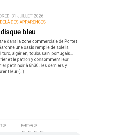
REDI 31 JUILLET 2026
DELÀ DES APPARENCES
 disque bleu
xiste dans la zone commerciale de Portet
Garonne une oasis remplie de soleils :
il turc, algérien, toulousain, portugais…
vrier et le patron y consomment leur
ier petit noir à 6h30 ; les derniers y
urent leur (…)
TER
PARTAGER