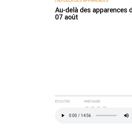
Nom
|
AU-DELÀ DES APPARENCES
Au-delà des apparences 
07 août
Courriel (non publié)
Ajoutez votre commentair
Texte de votre message
ÉCOUTER
PARTAGER