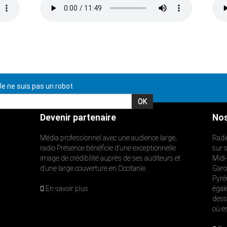
e ne suis pas un robot
Devenir partenaire
Nos
Média professionnel avec une audience large,
Radi
radio Présence bénéficie d’une exceptionnelle
sur 
image de crédibilité auprès de ses auditeurs et
Midi
d’une large couverture en Occitanie.
Garon
Pyré
En savoir plus
égal
dess
où e