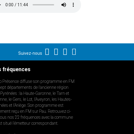
Suivez-nous
 fréquences
o Présence diffuse son programme en FM
sept départements de l’ancienne région
-Pyrénées : la Haute-Garonne, le Tarn et
ne, le Gers, le Lot, l’Aveyron, les Hautes-
nées et l’Ariège. Son programme est
ement reçu en FM sur Pau. Retrouvez ci-
ous nos 22 fréquences avec la commune
st situé l’émetteur correspondant.