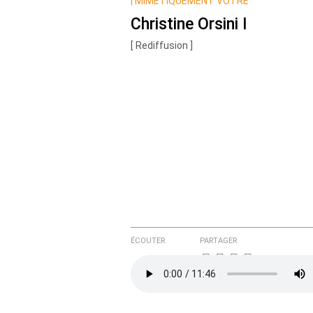
Nom
|
MIMÉTIQUEMENT VÔTRE
Christine Orsini I
[ Rediffusion ]
Courriel (non publié)
Ajoutez votre commentair
Texte de votre message
ÉCOUTER
PARTAGER