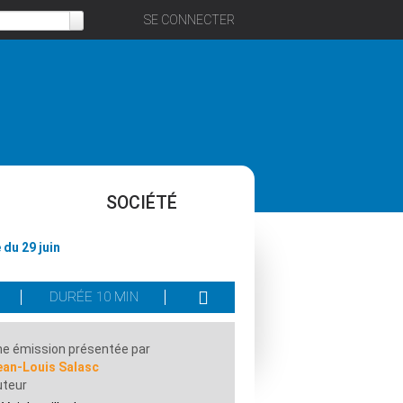
SE CONNECTER
SOCIÉTÉ
du 29 juin
DURÉE 10 MIN
e émission présentée par
ean-Louis Salasc
uteur