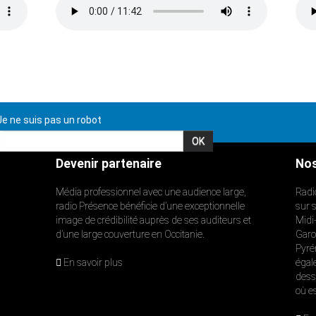
e ne suis pas un robot
Devenir partenaire
Nos
Média professionnel avec une audience large,
Radi
radio Présence bénéficie d’une exceptionnelle
sur 
image de crédibilité auprès de ses auditeurs et
Midi
d’une large couverture en Occitanie.
Garon
Pyré
En savoir plus
égal
dess
où e