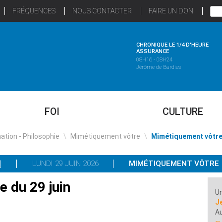
FRÉQUENCES
NOUS CONTACTER
FAIRE UN DON
CHRONIQUE LE 1/4 D'HEURE
ASSURANCE
08H16 - 08H24
Jérôme de Bardies
FOI
CULTURE
ation - Philosophie
\
Mimétiquement vôtre
\
Mimétiquement vôtre 
LUNDI 29 JUIN 2026
MIMÉTIQUEMENT VÔTRE
 du 29 juin
Un
J
A