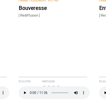
|
MIMÉTIQUEMENT VÔTRE
|
MI
Bouveresse
En
[ Rediffusion ]
[ Re
e ici
ÉCOUTER
PARTAGER
ÉCOU