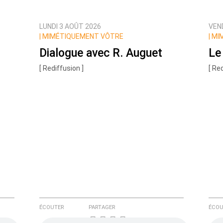
LUNDI 3 AOÛT 2026
VEND
ux commentaires de cette discussion par email
|
MIMÉTIQUEMENT VÔTRE
|
MI
Dialogue avec R. Auguet
Le 
[ Rediffusion ]
[ Re
ÉCOUTER
PARTAGER
ÉCOU