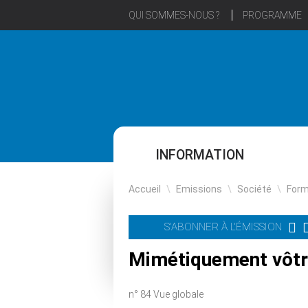
QUI SOMMES-NOUS ?
PROGRAMME
INFORMATION
Accueil
\
Emissions
\
Société
\
Form
S'ABONNER À L'ÉMISSION
Mimétiquement vôtre
n° 84 Vue globale