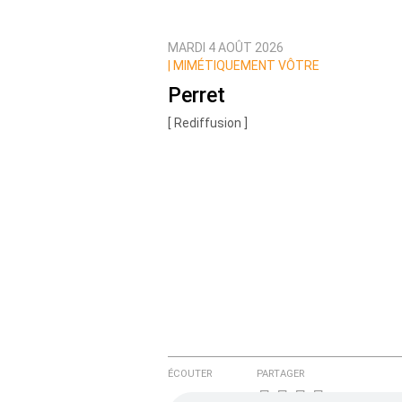
MARDI 4 AOÛT 2026
Prévenez-moi de tous les nouvea
|
MIMÉTIQUEMENT VÔTRE
Perret
[ Rediffusion ]
ÉCOUTER
PARTAGER