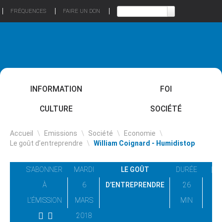
FRÉQUENCES
FAIRE UN DON
INFORMATION
FOI
CULTURE
SOCIÉTÉ
Accueil
\
Emissions
\
Société
\
Economie
\
Le goût d’entreprendre
\
William Coignard - Humidistop
S'ABONNER
MARDI
LE GOÛT
DURÉE
À
6
D’ENTREPRENDRE
26
L'ÉMISSION
MARS
MIN
2018