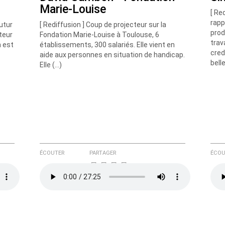
Marie-Louise
[ Re
rapp
futur
[ Rediffusion ] Coup de projecteur sur la
prod
ateur
Fondation Marie-Louise à Toulouse, 6
trav
n est
établissements, 300 salariés. Elle vient en
cred
aide aux personnes en situation de handicap.
bell
Elle (…)
ÉCOUTER
PARTAGER
ÉCOU