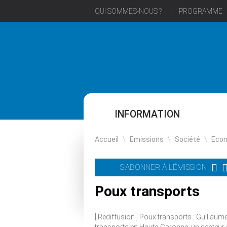
QUI SOMMES-NOUS ?
PROGRAMME
INFORMATION
Accueil
\
Emissions
\
Société
\
Eco
S'ABONNER À L'ÉMISSION
Poux transports
[ Rediffusion ] Poux transports : Guillaum