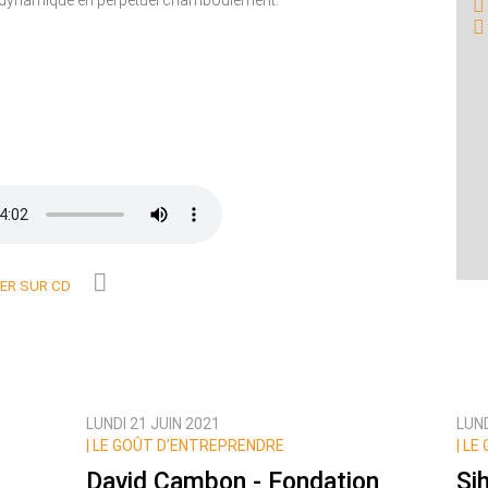
r dynamique en perpétuel chamboulement.
R SUR CD
LUNDI 21 JUIN 2021
LUND
|
LE GOÛT D’ENTREPRENDRE
|
LE 
David Cambon - Fondation
Si