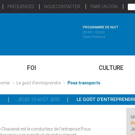
FRÉQUENCES
NOUS CONTACTER
FAIRE UN DON
PROGRAMME DE NUIT
00H00 - 00H00
Radio Présence
FOI
CULTURE
nomie
\
Le goût d’entreprendre
\
Poux transports
JEUDI 13 AOÛT 2020
LE GOÛT D’ENTREPRENDR
Un
D
e Chavanat est le conducteur de l’entreprise Poux
Jo