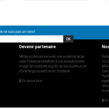
e ne suis pas un robot
Devenir partenaire
Nos
Média professionnel avec une audience large,
Radi
radio Présence bénéficie d’une exceptionnelle
sur 
image de crédibilité auprès de ses auditeurs et
Midi
d’une large couverture en Occitanie.
Garon
Pyré
En savoir plus
égal
dess
où e
En 