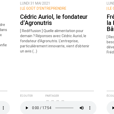
LUNDI 31 MAI 2021
LUND
|
LE GOÛT D’ENTREPRENDRE
|
LE 
Cédric Auriol, le fondateur
Fr
d’Agronutris
la
ndre
Bâ
 dans
[ Rediffusion ] Quelle alimentation pour
ux
demain ? Réponses avec Cédric Auriol, le
[ Re
fondateur d’Agronutris. L’entreprise,
beso
onfie
particulièrement innovante, vient d’obtenir
déve
un avis (…)
Fréd
ÉCOUTER
PARTAGER
ÉCOU