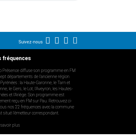
Suivez-nous
 fréquences
o Présence diffuse son programme en FM
sept départements de l’ancienne région
-Pyrénées : la Haute-Garonne, le Tarn et
ne, le Gers, le Lot, l’Aveyron, les Hautes-
nées et l’Ariège. Son programme est
ement reçu en FM sur Pau. Retrouvez ci-
ous nos 22 fréquences avec la commune
st situé l’émetteur correspondant.
savoir plus