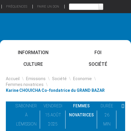
FRÉQUENCES
FAIRE UN DON
INFORMATION
FOI
CULTURE
SOCIÉTÉ
Accueil
\
Emissions
\
Société
\
Economie
\
Femmes novatrices
\
Karine CHOUICHA Co-fondatrice du GRAND BAZAR
S'ABONNER
VENDREDI
FEMMES
DURÉE
À
15 AOÛT
NOVATRICES
26
L'ÉMISSION
2025
MIN