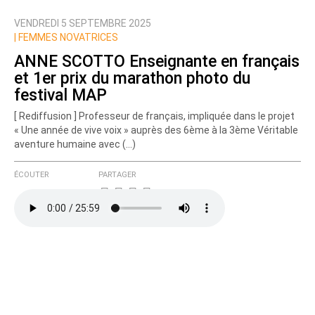
VENDREDI 5 SEPTEMBRE 2025
Nom
|
FEMMES NOVATRICES
ANNE SCOTTO Enseignante en français
et 1er prix du marathon photo du
Courriel (non publié)
festival MAP
[ Rediffusion ] Professeur de français, impliquée dans le projet
« Une année de vive voix » auprès des 6ème à la 3ème Véritable
aventure humaine avec (…)
Ajoutez votre commentaire ici
ÉCOUTER
PARTAGER
Texte de votre message