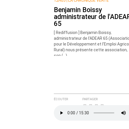
Nom
12H05 |
LA CHRONIQUE VERTE
Benjamin Boissy
administrateur de l'ADEA
Courriel (non publié)
65
[ Rediffusion ] Benjamin Boissy,
administrateur de l'ADEAR 65 (Associati
pour le Développement et l'Emploi Agrico
Ajoutez votre commentair
Rural) nous présente cette association,
son (…)
Texte de votre message
ÉCOUTER
PARTAGER