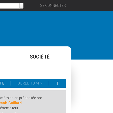
SE CONNECTER
SOCIÉTÉ
RTE
DURÉE 10 MIN
e émission présentée par
noît Guillard
résentateur