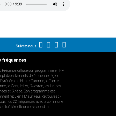
Suivez-nous
 fréquences
o Présence diffuse son programme en FM
sept départements de l’ancienne région
-Pyrénées : la Haute-Garonne, le Tarn et
ne, le Gers, le Lot, l’Aveyron, les Hautes-
nées et l’Ariège. Son programme est
ement reçu en FM sur Pau. Retrouvez ci-
ous nos 22 fréquences avec la commune
st situé l’émetteur correspondant.