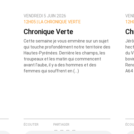
VENDREDI 5 JUIN 2026
VEND
ux commentaires de cette discussion par email
12H05 |
LA CHRONIQUE VERTE
12H0
Chronique Verte
Ch
Cette semaine je vous emmène sur un sujet
Jérô
qui touche profondément notre territoire des
hect
Hautes-Pyrénées. Derrière les champs, les
du V
troupeaux et les matin qui commencent
bovi
avant l’aube, il y a des hommes et des
Rend
femmes qui souffrent en (…)
A64 
ÉCOUTER
PARTAGER
ÉCOU