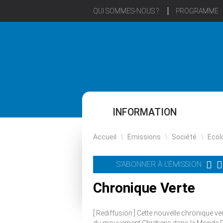
QUI SOMMES-NOUS ?
PROGRAMME
INFORMATION
Accueil
\
Emissions
\
Société
\
Ecol
S'ABONNER À L'ÉMISSION
Chronique Verte
[ Rediffusion ] Cette nouvelle chronique ve