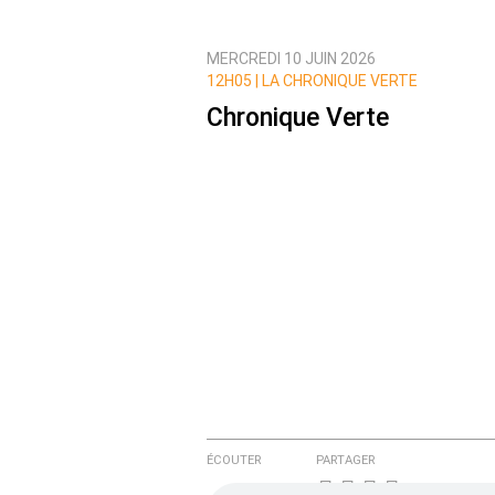
MERCREDI 10 JUIN 2026
Prévenez-moi de tous les nouvea
12H05 |
LA CHRONIQUE VERTE
Chronique Verte
ÉCOUTER
PARTAGER