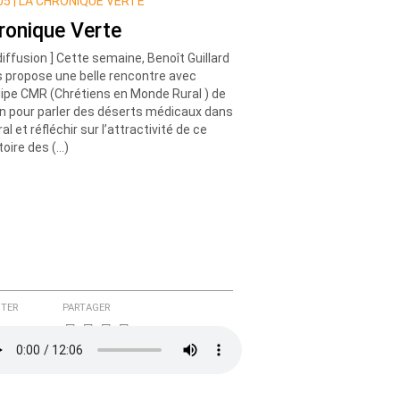
5 |
LA CHRONIQUE VERTE
ronique Verte
diffusion ] Cette semaine, Benoît Guillard
 propose une belle rencontre avec
uipe CMR (Chrétiens en Monde Rural ) de
n pour parler des déserts médicaux dans
ral et réfléchir sur l’attractivité de ce
itoire des (…)
TER
PARTAGER