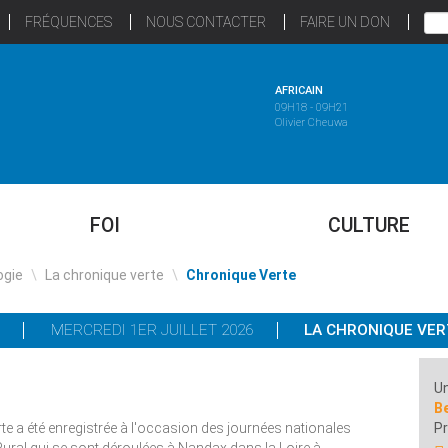
FRÉQUENCES
NOUS CONTACTER
FAIRE UN DON
AFRICAIN
09H18 - 09H21
Olivier Cheuwa
FOI
CULTURE
ogie
\
La chronique verte
\
Chronique Verte
MERCREDI 1ER JUILLET 2026
LA CHRONIQUE VE
Un
Be
rte a été enregistrée à l'occasion des journées nationales
P