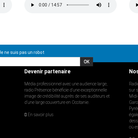
e ne suis pas un robot
Devenir partenaire
Nos
Média professionnel avec une audience large,
Radi
radio Présence bénéficie d’une exceptionnelle
sur 
image de crédibilité auprès de ses auditeurs et
Midi
d’une large couverture en Occitanie.
Garon
Pyré
En savoir plus
égal
dess
où e