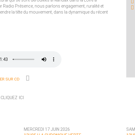
ral qui se sont déroulées à Nandax dans la Loire à
ur Radio Présence, nous parlons engagement, ruralité et
prendre la tête du mouvement, dans la dynamique du récent
R SUR CD
N
CLIQUEZ ICI
MERCREDI 17 JUIN 2026
SAME