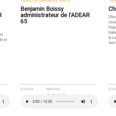
12H05 |
LA CHRONIQUE VERTE
12H0
Benjamin Boissy
Ch
R
administrateur de l'ADEAR
[ Re
65
nous
l’éq
Gala
on
le ru
le et
e ici
terr
ÉCOUTER
PARTAGER
ÉCOU