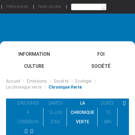
FRÉQUENCES
FAIRE UN DON
INFORMATION
FOI
CULTURE
SOCIÉTÉ
Accueil
\
Emissions
\
Société
\
Ecologie
\
La chronique verte
\
Chronique Verte
S'ABONNER
SAMEDI
LA
DURÉE
À
13 JUIN
CHRONIQUE
10
L'ÉMISSION
2026
VERTE
MIN