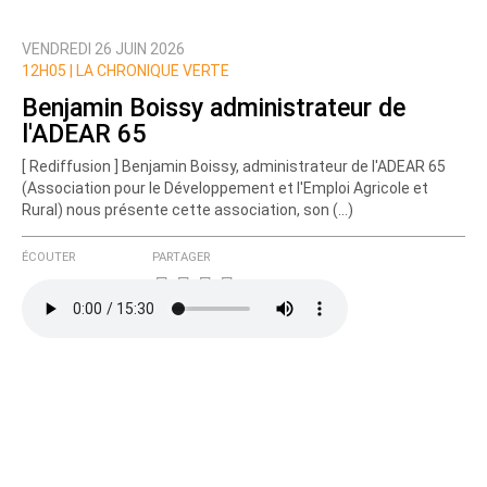
VENDREDI 26 JUIN 2026
Prévenez-moi de tous les nouveaux commentaires
12H05 |
LA CHRONIQUE VERTE
de cette discussion par email
Benjamin Boissy administrateur de
l'ADEAR 65
[ Rediffusion ] Benjamin Boissy, administrateur de l'ADEAR 65
(Association pour le Développement et l'Emploi Agricole et
Rural) nous présente cette association, son (…)
ÉCOUTER
PARTAGER