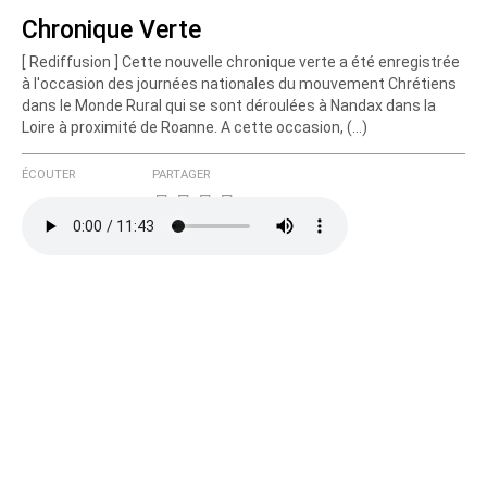
Chronique Verte
[ Rediffusion ] Cette nouvelle chronique verte a été enregistrée
Courriel (non publié)
à l'occasion des journées nationales du mouvement Chrétiens
dans le Monde Rural qui se sont déroulées à Nandax dans la
Loire à proximité de Roanne. A cette occasion, (…)
Ajoutez votre commentaire ici
ÉCOUTER
PARTAGER
Texte de votre message