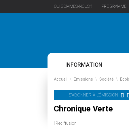
QUI SOMMES-NOUS ?
PROGRAMME
INFORMATION
Accueil
\
Emissions
\
Société
\
Ecol
S'ABONNER À L'ÉMISSION
Chronique Verte
[ Rediffusion ]