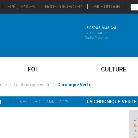
FRÉQUENCES
NOUS CONTACTER
FAIRE UN DON
LE REPOS MUSICAL
14H01 - 14H53
Radio Présence
FOI
CULTURE
ogie
\
La chronique verte
\
Chronique Verte
VENDREDI 22 MAI 2026
LA CHRONIQUE VERTE
Un
Be
P