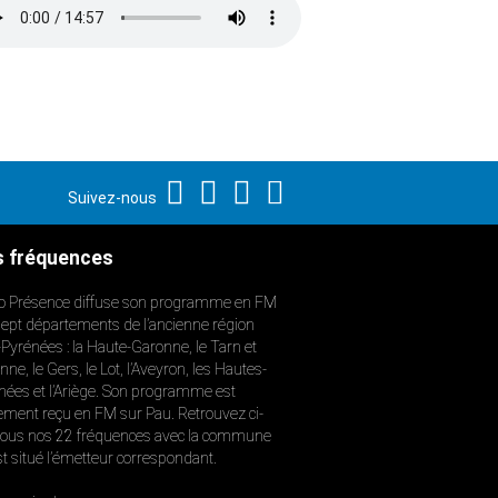
Suivez-nous
 fréquences
o Présence diffuse son programme en FM
sept départements de l’ancienne région
-Pyrénées : la Haute-Garonne, le Tarn et
ne, le Gers, le Lot, l’Aveyron, les Hautes-
nées et l’Ariège. Son programme est
ement reçu en FM sur Pau. Retrouvez ci-
ous nos 22 fréquences avec la commune
st situé l’émetteur correspondant.