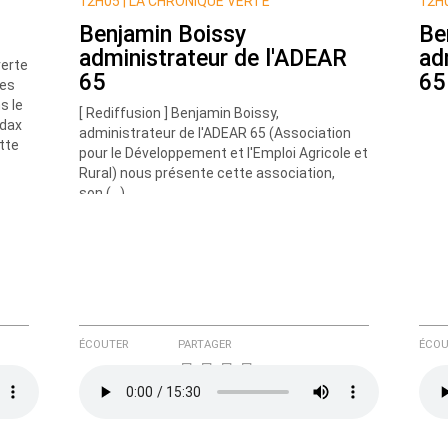
12H05 |
LA CHRONIQUE VERTE
12H0
Benjamin Boissy
Be
administrateur de l'ADEAR
ad
verte
65
65
ées
s le
[ Rediffusion ] Benjamin Boissy,
ndax
administrateur de l'ADEAR 65 (Association
tte
pour le Développement et l'Emploi Agricole et
e ici
Rural) nous présente cette association,
son (…)
ÉCOUTER
PARTAGER
ÉCOU