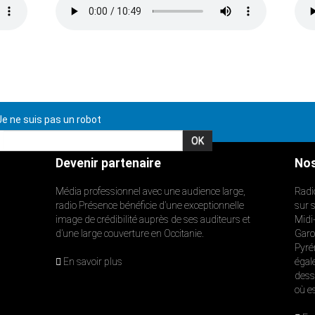
e ne suis pas un robot
Devenir partenaire
Nos
Média professionnel avec une audience large,
Radi
radio Présence bénéficie d’une exceptionnelle
sur 
image de crédibilité auprès de ses auditeurs et
Midi
d’une large couverture en Occitanie.
Garon
Pyré
En savoir plus
égal
dess
où e