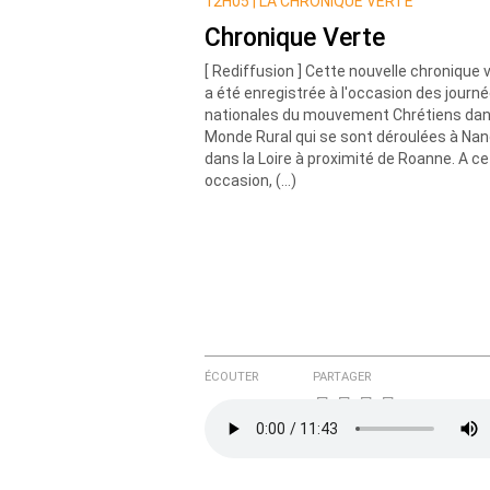
Nom
12H05 |
LA CHRONIQUE VERTE
Chronique Verte
[ Rediffusion ] Cette nouvelle chronique 
Courriel (non publié)
a été enregistrée à l'occasion des journ
nationales du mouvement Chrétiens dan
Monde Rural qui se sont déroulées à Na
dans la Loire à proximité de Roanne. A ce
Ajoutez votre commentair
occasion, (…)
Texte de votre message
ÉCOUTER
PARTAGER