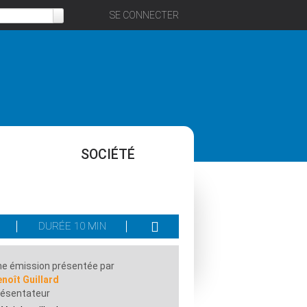
SE CONNECTER
SOCIÉTÉ
DURÉE 10 MIN
e émission présentée par
noît Guillard
résentateur