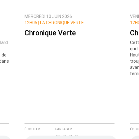
MERCREDI 10 JUIN 2026
VEND
ux commentaires de cette discussion par email
12H05 |
LA CHRONIQUE VERTE
12H0
Chronique Verte
Ch
llard
Cett
qui 
) de
Haut
 dans
trou
avan
femm
ÉCOUTER
PARTAGER
ÉCOU