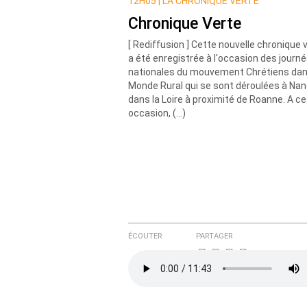
Nom
12H05 |
LA CHRONIQUE VERTE
Chronique Verte
[ Rediffusion ] Cette nouvelle chronique 
Courriel (non publié)
a été enregistrée à l'occasion des journ
nationales du mouvement Chrétiens dan
Monde Rural qui se sont déroulées à Na
dans la Loire à proximité de Roanne. A ce
Ajoutez votre commentair
occasion, (…)
Texte de votre message
ÉCOUTER
PARTAGER