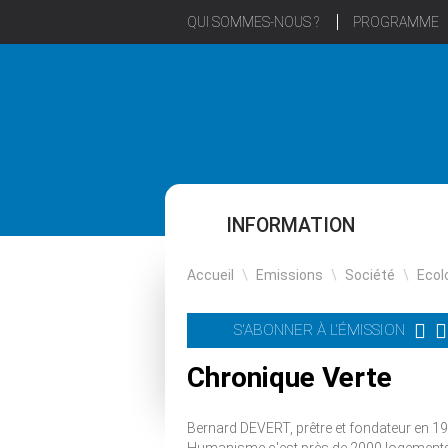
QUI SOMMES-NOUS ?
PROGRAMME
INFORMATION
Accueil
\
Emissions
\
Société
\
Ecol
S'ABONNER À L'ÉMISSION
Chronique Verte
Bernard DEVERT, prêtre et fondateur en 19