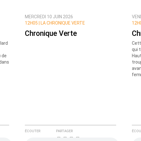
MERCREDI 10 JUIN 2026
VEND
ux commentaires de cette discussion par email
12H05 |
LA CHRONIQUE VERTE
12H0
Chronique Verte
Ch
llard
Cett
qui 
) de
Haut
 dans
trou
avan
femm
ÉCOUTER
PARTAGER
ÉCOU