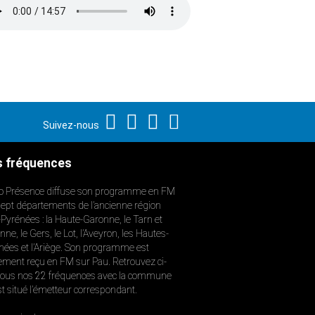
Suivez-nous
 fréquences
o Présence diffuse son programme en FM
sept départements de l’ancienne région
-Pyrénées : la Haute-Garonne, le Tarn et
ne, le Gers, le Lot, l’Aveyron, les Hautes-
nées et l’Ariège. Son programme est
ement reçu en FM sur Pau. Retrouvez ci-
ous nos 22 fréquences avec la commune
st situé l’émetteur correspondant.