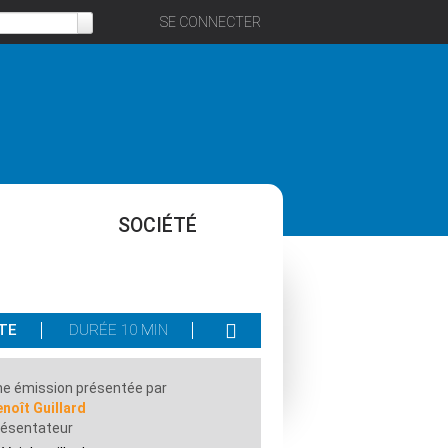
SE CONNECTER
SOCIÉTÉ
TE
DURÉE 10 MIN
e émission présentée par
noît Guillard
résentateur