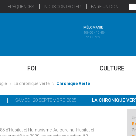
FRÉQUENCES
NOUS CONTACTER
FAIRE UN DON
MÉLOMANIE
10H00 - 10H54
Eric Duprix
FOI
CULTURE
ogie
\
La chronique verte
\
Chronique Verte
SAMEDI 20 SEPTEMBRE 2025
LA CHRONIQUE VER
Un
Be
85 d'Habitat et Humanisme. Aujourd'hui Habitat et
P