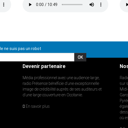
e ne suis pas un robot
Devenir partenaire
Nos
Média professionnel avec une audience large,
Radi
radio Présence bénéficie d’une exceptionnelle
sur 
image de crédibilité auprès de ses auditeurs et
Midi
d’une large couverture en Occitanie.
Garon
Pyré
En savoir plus
égal
dess
où e