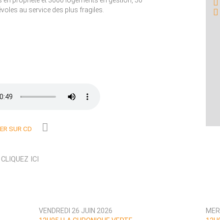
en propriété et 3000 logements en gestion, 50
voles au service des plus fragiles.
R SUR CD
N
CLIQUEZ ICI
VENDREDI 26 JUIN 2026
MER