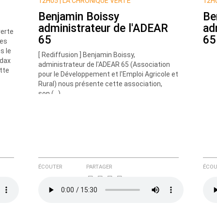
12H05 |
LA CHRONIQUE VERTE
12H0
Benjamin Boissy
Be
administrateur de l'ADEAR
ad
verte
65
65
ées
s le
[ Rediffusion ] Benjamin Boissy,
ndax
administrateur de l'ADEAR 65 (Association
tte
pour le Développement et l'Emploi Agricole et
e ici
Rural) nous présente cette association,
son (…)
ÉCOUTER
PARTAGER
ÉCOU