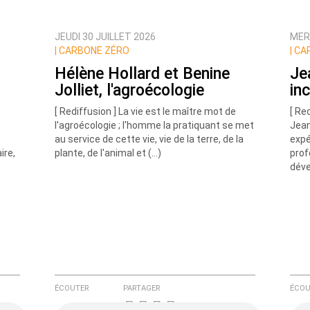
JEUDI 30 JUILLET 2026
MER
ux commentaires de cette discussion par email
|
CARBONE ZÉRO
|
CA
Hélène Hollard et Benine
Je
Jolliet, l'agroécologie
in
[ Rediffusion ] La vie est le maître mot de
[ Re
l'agroécologie ; l'homme la pratiquant se met
Jean
au service de cette vie, vie de la terre, de la
expé
ire,
plante, de l'animal et (…)
prof
déve
ÉCOUTER
PARTAGER
ÉCOU