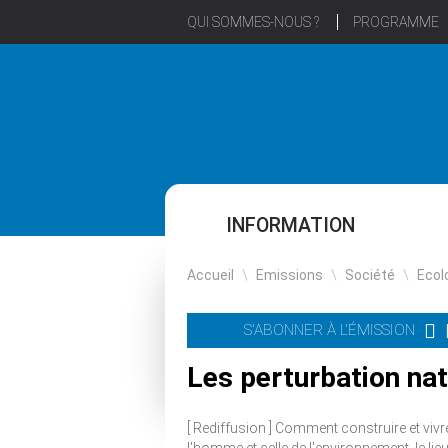
QUI SOMMES-NOUS ?
PROGRAMME
INFORMATION
Accueil
\
Emissions
\
Société
\
Ecol
S'ABONNER À L'ÉMISSION
Les perturbation natu
[ Rediffusion ] Comment construire et vivr