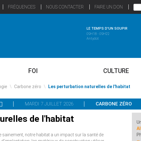
FRÉQUENCES
NOUS CONTACTER
FAIRE UN DON
LE TEMPS D'UN SOUPIR
09H18 - 09H22
Antydot
FOI
CULTURE
ogie
\
Carbone zéro
\
Les perturbation naturelles de l'habitat
MARDI 7 JUILLET 2026
CARBONE ZÉRO
relles de l'habitat
Un
Al
e sainement, notre habitat a un impact sur la santé de
P