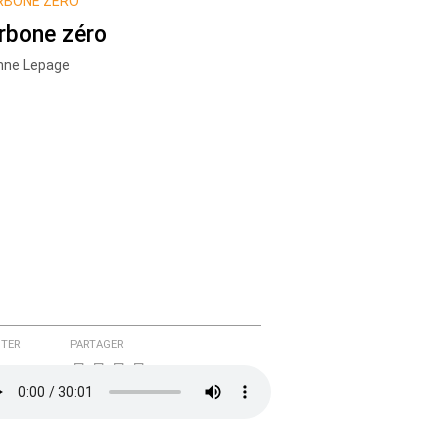
RBONE ZÉRO
rbone zéro
nne Lepage
TER
PARTAGER