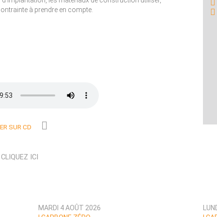
u d'implantation, les matériaux de construction utiliser,
contrainte à prendre en compte.
R SUR CD
N
CLIQUEZ ICI
MARDI 4 AOÛT 2026
LUN