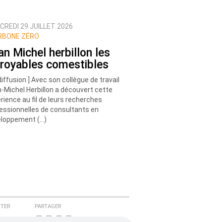
CREDI 29 JUILLET 2026
RBONE ZÉRO
an Michel herbillon les
croyables comestibles
diffusion ] Avec son collègue de travail
-Michel Herbillon a découvert cette
rience au fil de leurs recherches
essionnelles de consultants en
loppement (…)
TER
PARTAGER