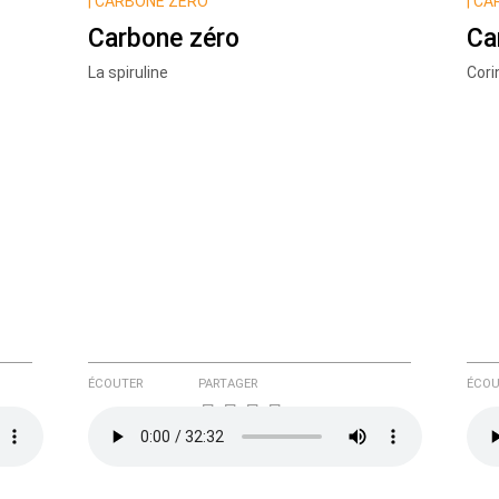
|
CARBONE ZÉRO
|
CA
Carbone zéro
Ca
La spiruline
Cori
e ici
ÉCOUTER
PARTAGER
ÉCOU