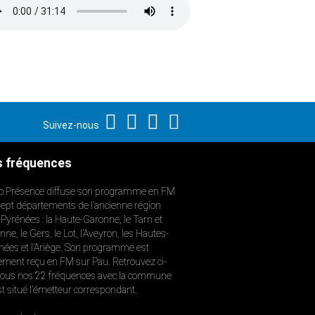
Suivez-nous
 fréquences
o Présence diffuse son programme en FM
sept départements de l’ancienne région
-Pyrénées : la Haute-Garonne, le Tarn et
ne, le Gers, le Lot, l’Aveyron, les Hautes-
nées et l’Ariège. Son programme est
ement reçu en FM sur Pau. Retrouvez ci-
ous nos 22 fréquences avec la commune
st situé l’émetteur correspondant.