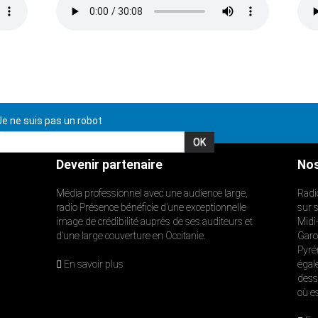
e ne suis pas un robot
Devenir partenaire
Nos
Média professionnel avec une audience large,
Radi
radio Présence bénéficie d’une exceptionnelle
sur 
image de crédibilité auprès de ses auditeurs et
Midi
d’une large couverture en Occitanie.
Garon
Pyré
En savoir plus
égal
dess
où e