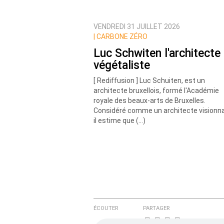
VENDREDI 31 JUILLET 2026
Prévenez-moi de tous les nouvea
|
CARBONE ZÉRO
Luc Schwiten l'architecte
végétaliste
[ Rediffusion ] Luc Schuiten, est un
architecte bruxellois, formé l'Académie
royale des beaux-arts de Bruxelles.
Considéré comme un architecte visionna
il estime que (…)
ÉCOUTER
PARTAGER