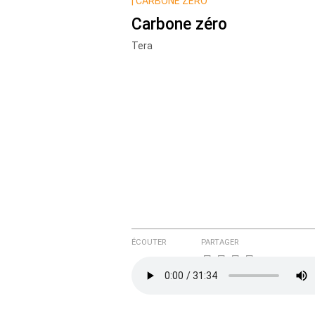
Nom
|
CARBONE ZÉRO
Carbone zéro
Tera
Courriel (non publié)
Ajoutez votre commentair
Texte de votre message
ÉCOUTER
PARTAGER