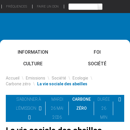
FRÉQUENCES
FAIRE UN DON
INFORMATION
FOI
CULTURE
SOCIÉTÉ
Accueil
\
Emissions
\
Société
\
Ecologie
\
Carbone zéro
\
La vie sociale des abeilles
S'ABONNER À
MARDI
CARBONE
DURÉE
L'ÉMISSION
26 MAI
ZÉRO
26
2026
MIN