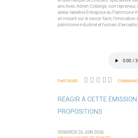
emblématique de Lourdes, spécialisée dans 
ans.Avec Adrien Collange, son repreneur, et
atelier labellisé Entreprise du Patrimoine V
en misant sur le savoir-faire, l'innovatio
patrimoine industriel et humain d'exceptio
PARTAGER
COMMANDE
RÉAGIR À CETTE ÉMISSIO
PROPOSITIONS
Qui êtes-vous ?
VENDREDI 26 JUIN 2026