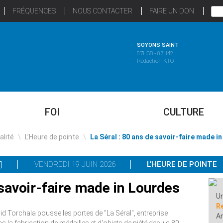
FRÉQUENCES
NOUS CONTACTER
FAIRE UN DON
SOYONS SAINT
07H38 - 07H42
Rédaction KTO
FOI
CULTURE
alité
\
L’Heure de pointe
\
La Séral : 80 ans de savoir-faire made i
VENDREDI 19 JUIN 2026
L’HEURE DE POINTE
 savoir-faire made in Lourdes
Un
R
id Torchala pousse les portes de "La Séral", entreprise
A