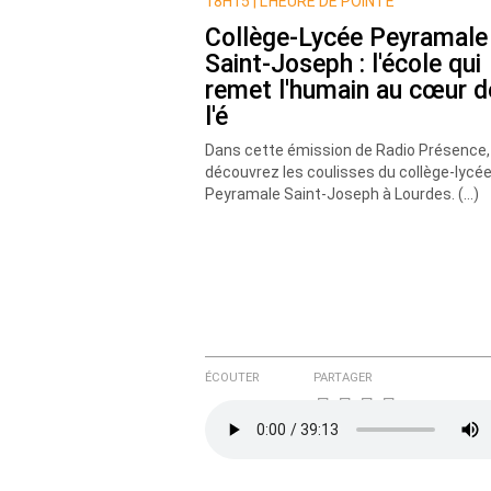
Nom
18H15 |
L’HEURE DE POINTE
Collège-Lycée Peyramale
Saint-Joseph : l'école qui
Courriel (non publié)
remet l'humain au cœur d
l'é
Dans cette émission de Radio Présence,
découvrez les coulisses du collège-lycé
Ajoutez votre commentair
Peyramale Saint-Joseph à Lourdes. (…)
Texte de votre message
ÉCOUTER
PARTAGER