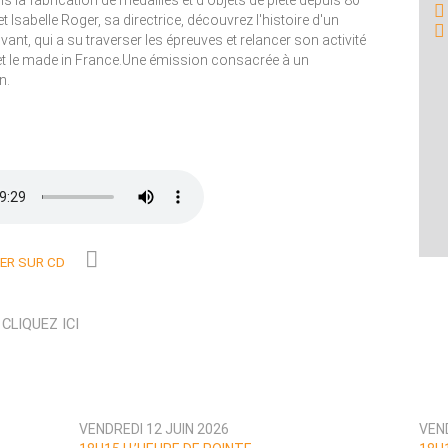
la fabrication de médailles et d'objets de piété depuis 80
 Isabelle Roger, sa directrice, découvrez l'histoire d'un
ivant, qui a su traverser les épreuves et relancer son activité
n et le made in France.Une émission consacrée à un
n.
R SUR CD
N
CLIQUEZ ICI
VENDREDI 12 JUIN 2026
VEND