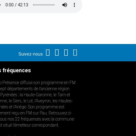
Suivez-nous
 fréquences
o Présence diffuse son programme en FM
sept départements de l’ancienne région
-Pyrénées : la Haute-Garonne, le Tarn et
ne, le Gers, le Lot, l’Aveyron, les Hautes-
nées et l’Ariège. Son programme est
ement reçu en FM sur Pau. Retrouvez ci-
ous nos 22 fréquences avec la commune
st situé l’émetteur correspondant.