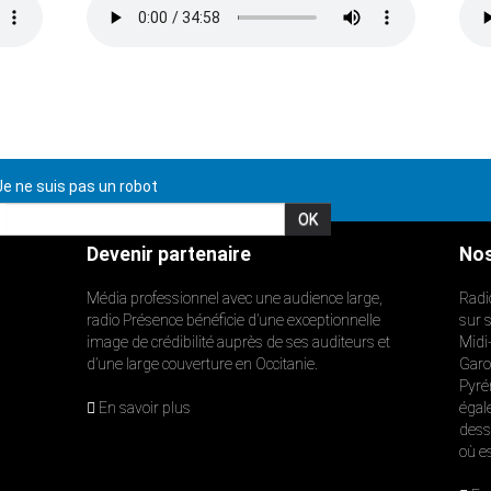
e ne suis pas un robot
Devenir partenaire
Nos
Média professionnel avec une audience large,
Radi
radio Présence bénéficie d’une exceptionnelle
sur 
image de crédibilité auprès de ses auditeurs et
Midi
d’une large couverture en Occitanie.
Garon
Pyré
En savoir plus
égal
dess
où e