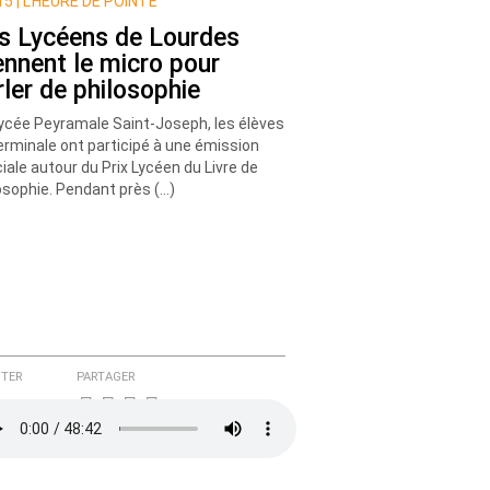
5 |
L’HEURE DE POINTE
s Lycéens de Lourdes
ennent le micro pour
rler de philosophie
ycée Peyramale Saint-Joseph, les élèves
erminale ont participé à une émission
iale autour du Prix Lycéen du Livre de
osophie. Pendant près (…)
TER
PARTAGER