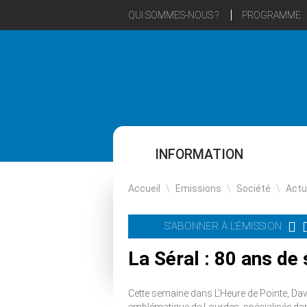
QUI SOMMES-NOUS ?
PROGRAMME
INFORMATION
Accueil
\
Emissions
\
Société
\
Actu
S'ABONNER À L'ÉMISSION
La Séral : 80 ans de
Cette semaine dans L'Heure de Pointe, Dav