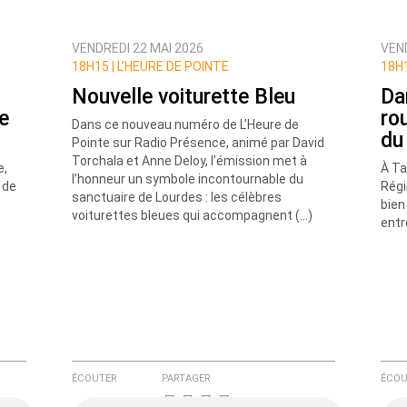
VENDREDI 22 MAI 2026
VEND
ux commentaires de cette discussion par email
18H15 |
L’HEURE DE POINTE
18H1
Nouvelle voiturette Bleu
Da
e
ro
Dans ce nouveau numéro de L’Heure de
du
Pointe sur Radio Présence, animé par David
Torchala et Anne Deloy, l’émission met à
e,
À Ta
l’honneur un symbole incontournable du
 de
Régi
sanctuaire de Lourdes : les célèbres
bien
voiturettes bleues qui accompagnent (…)
entr
ÉCOUTER
PARTAGER
ÉCOU