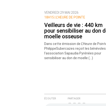
VENDREDI 29 MAI 2026
Prévenez-moi de tous les nouvea
18H15 |
L’HEURE DE POINTE
Veilleurs de vie : 440 km
pour sensibiliser au don d
moelle osseuse
Dans cette émission de L’Heure de Point
PhilippeSubercazes reçoit les bénévoles
l’association Sapaudia Pyrénées pour
sensibiliser au don de moelle (…)
ÉCOUTER
PARTAGER