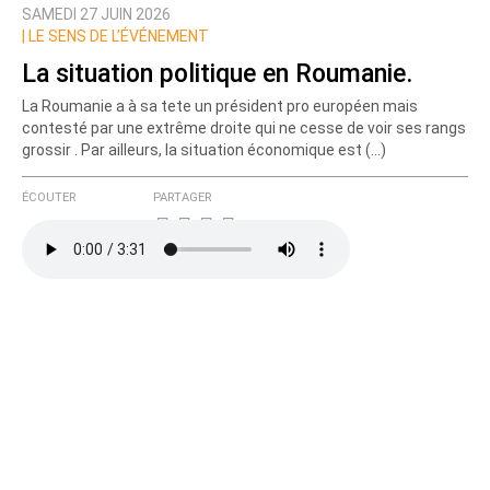
SAMEDI 27 JUIN 2026
Nom
|
LE SENS DE L’ÉVÉNEMENT
La situation politique en Roumanie.
La Roumanie a à sa tete un président pro européen mais
Courriel (non publié)
contesté par une extrême droite qui ne cesse de voir ses rangs
grossir . Par ailleurs, la situation économique est (…)
ÉCOUTER
PARTAGER
Ajoutez votre commentaire ici
Texte de votre message