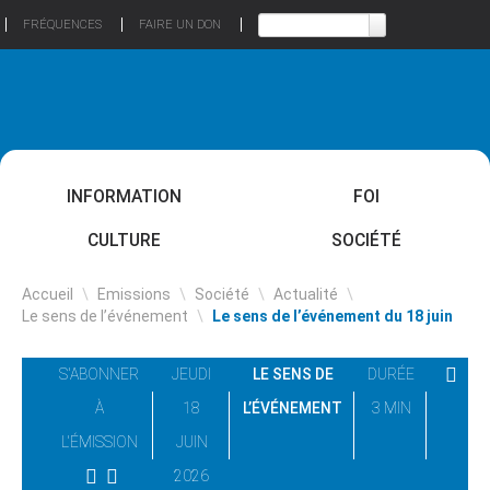
FRÉQUENCES
FAIRE UN DON
INFORMATION
FOI
CULTURE
SOCIÉTÉ
Accueil
\
Emissions
\
Société
\
Actualité
\
Le sens de l’événement
\
Le sens de l’événement du 18 juin
S'ABONNER
JEUDI
LE SENS DE
DURÉE
À
18
L’ÉVÉNEMENT
3 MIN
L'ÉMISSION
JUIN
2026