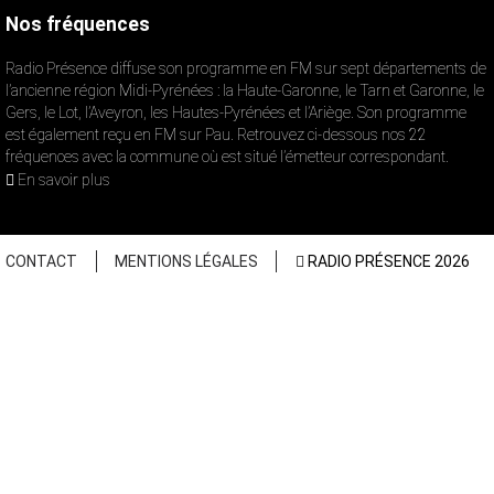
Nos fréquences
Radio Présence diffuse son programme en FM sur sept départements de
l’ancienne région Midi-Pyrénées : la Haute-Garonne, le Tarn et Garonne, le
Gers, le Lot, l’Aveyron, les Hautes-Pyrénées et l’Ariège. Son programme
est également reçu en FM sur Pau. Retrouvez ci-dessous nos 22
fréquences avec la commune où est situé l’émetteur correspondant.
Prévenez-moi de tous les nouveaux commentaires
En savoir plus
de cette discussion par email
CONTACT
MENTIONS LÉGALES
RADIO PRÉSENCE 2026