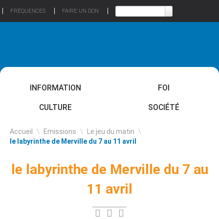
FRÉQUENCES
FAIRE UN DON
INFORMATION
FOI
CULTURE
SOCIÉTÉ
Accueil
\
Emissions
\
Le jeu du matin
\
le labyrinthe de Merville du 7 au 11 avril
le labyrinthe de Merville du 7 au
11 avril