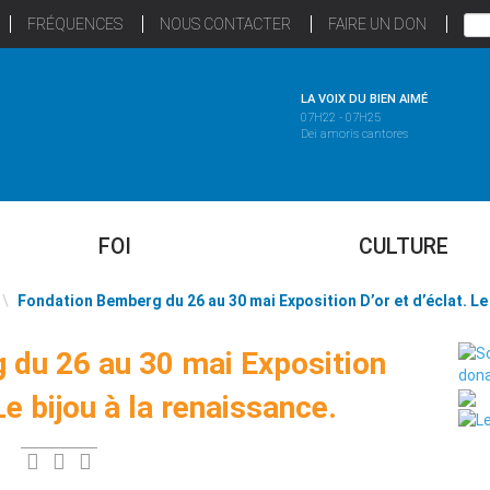
FRÉQUENCES
NOUS CONTACTER
FAIRE UN DON
LA VOIX DU BIEN AIMÉ
07H22 - 07H25
Dei amoris cantores
FOI
CULTURE
\
Fondation Bemberg du 26 au 30 mai Exposition D’or et d’éclat. Le 
du 26 au 30 mai Exposition
 Le bijou à la renaissance.