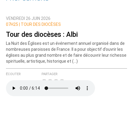
Qui êtes-vous ?
VENDREDI 26 JUIN 2026
Nom
07H25 |
TOUR DES DIOCÈSES
Tour des diocèses : Albi
La Nuit des Églises est un événement annuel organisé dans de
Courriel (non publié)
nombreuses paroisses de France. Il a pour objectif d’ouvrir les
églises au plus grand nombre et de faire découvrir leur richesse
spirituelle, artistique, historique et (…)
Ajoutez votre commentaire ici
ÉCOUTER
PARTAGER
Texte de votre message