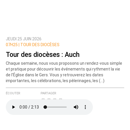
JEUDI 25 JUIN 2026
Prévenez-moi de tous les nouveaux commentaires
07H25 |
TOUR DES DIOCÈSES
de cette discussion par email
Tour des diocèses : Auch
Chaque semaine, nous vous proposons un rendez-vous simple
et pratique pour découvrir les événements qui rythment la vie
de l’Église dans le Gers. Vous y retrouverez les dates
importantes, les célébrations, les pèlerinages, les (…)
ÉCOUTER
PARTAGER