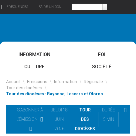
FRÉQUENCES
FAIRE UN DON
INFORMATION
FOI
CULTURE
SOCIÉTÉ
Accueil
\
Emissions
\
Information
\
Régionale
\
Tour des diocèses
\
Tour des diocèses : Bayonne, Lescars et Oloron
S'ABONNER À
JEUDI 18
TOUR
DURÉE
L'ÉMISSION
JUIN
DES
5 MIN
2026
DIOCÈSES